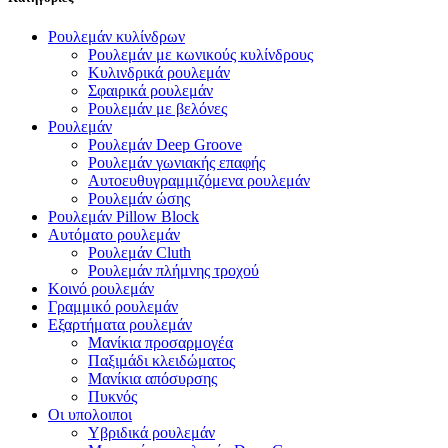
Ρουλεμάν κυλίνδρων
Ρουλεμάν με κωνικούς κυλίνδρους
Κυλινδρικά ρουλεμάν
Σφαιρικά ρουλεμάν
Ρουλεμάν με βελόνες
Ρουλεμάν
Ρουλεμάν Deep Groove
Ρουλεμάν γωνιακής επαφής
Αυτοευθυγραμμιζόμενα ρουλεμάν
Ρουλεμάν ώσης
Ρουλεμάν Pillow Block
Αυτόματο ρουλεμάν
Ρουλεμάν Cluth
Ρουλεμάν πλήμνης τροχού
Κοινό ρουλεμάν
Γραμμικό ρουλεμάν
Εξαρτήματα ρουλεμάν
Μανίκια προσαρμογέα
Παξιμάδι κλειδώματος
Μανίκια απόσυρσης
Πυκνός
Οι υπολοιποι
Υβριδικά ρουλεμάν