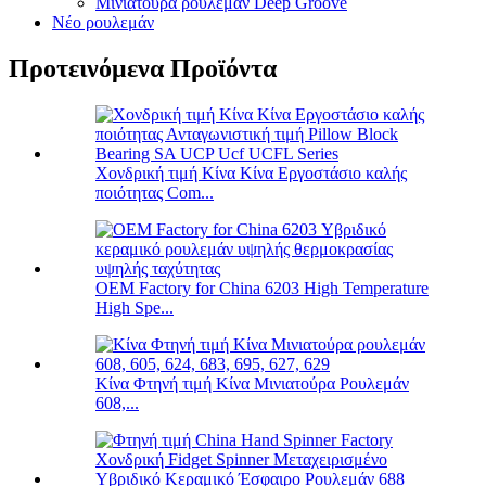
Μινιατούρα ρουλεμάν Deep Groove
Νέο ρουλεμάν
Προτεινόμενα Προϊόντα
Χονδρική τιμή Κίνα Κίνα Εργοστάσιο καλής
ποιότητας Com...
OEM Factory for China 6203 High Temperature
High Spe...
Κίνα Φτηνή τιμή Κίνα Μινιατούρα Ρουλεμάν
608,...