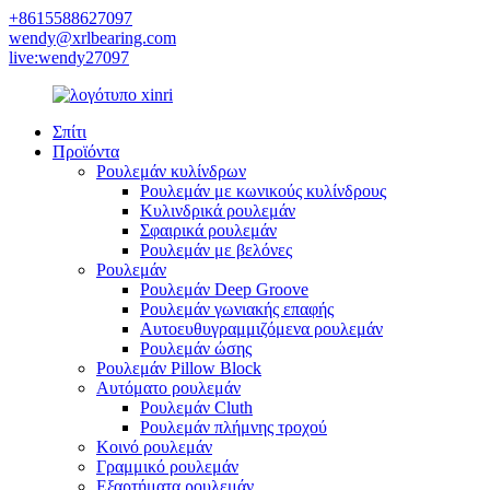
+8615588627097
wendy@xrlbearing.com
live:wendy27097
Σπίτι
Προϊόντα
Ρουλεμάν κυλίνδρων
Ρουλεμάν με κωνικούς κυλίνδρους
Κυλινδρικά ρουλεμάν
Σφαιρικά ρουλεμάν
Ρουλεμάν με βελόνες
Ρουλεμάν
Ρουλεμάν Deep Groove
Ρουλεμάν γωνιακής επαφής
Αυτοευθυγραμμιζόμενα ρουλεμάν
Ρουλεμάν ώσης
Ρουλεμάν Pillow Block
Αυτόματο ρουλεμάν
Ρουλεμάν Cluth
Ρουλεμάν πλήμνης τροχού
Κοινό ρουλεμάν
Γραμμικό ρουλεμάν
Εξαρτήματα ρουλεμάν