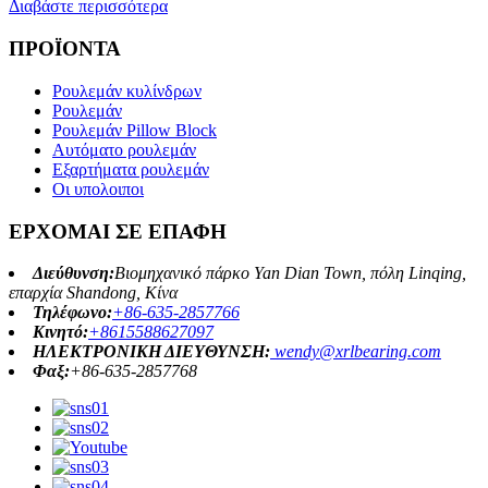
Διαβάστε περισσότερα
ΠΡΟΪΟΝΤΑ
Ρουλεμάν κυλίνδρων
Ρουλεμάν
Ρουλεμάν Pillow Block
Αυτόματο ρουλεμάν
Εξαρτήματα ρουλεμάν
Οι υπολοιποι
ΕΡΧΟΜΑΙ ΣΕ ΕΠΑΦΗ
Διεύθυνση:
Βιομηχανικό πάρκο Yan Dian Town, πόλη Linqing,
επαρχία Shandong, Κίνα
Τηλέφωνο:
+86-635-2857766
Κινητό:
+8615588627097
ΗΛΕΚΤΡΟΝΙΚΗ ΔΙΕΥΘΥΝΣΗ:
wendy@xrlbearing.com
Φαξ:
+86-635-2857768