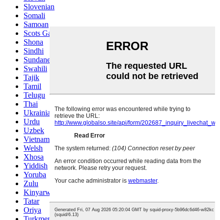
Slovenian
Somali
Samoan
Scots Gaelic
Shona
Sindhi
Sundanese
Swahili
Tajik
Tamil
Telugu
Thai
Ukrainian
Urdu
Uzbek
Vietnamese
Welsh
Xhosa
Yiddish
Yoruba
Zulu
Kinyarwanda
Tatar
Oriya
Turkmen