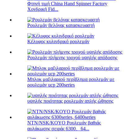
Φτηνή τιμή China Hand Spinner Factory
Χονδρική Fid...
Ρουλεμάν βελόνας κατασκευαστή
Κέλυφος κυλινδρικό ρουλεμάν
Ρουλεμάν πλήμνης τροχού υψηλής απόδοσης
Μπλοκ μαξιλαριού περίβλημα ρουλεμάν με
ρουλεμάν ucp 200series
υψηλής ποιότητας ρουλεμάν απλής ώθησης
NTN/NSK/KOYO Ρουλεμάν βαθιάς
αυλάκωσης σειράς 6300、64...