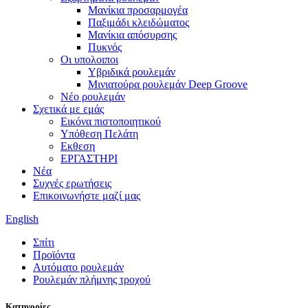
Μανίκια προσαρμογέα
Παξιμάδι κλειδώματος
Μανίκια απόσυρσης
Πυκνός
Οι υπολοιποι
Υβριδικά ρουλεμάν
Μινιατούρα ρουλεμάν Deep Groove
Νέο ρουλεμάν
Σχετικά με εμάς
Εικόνα πιστοποιητικού
Υπόθεση Πελάτη
Εκθεση
ΕΡΓΑΣΤΗΡΙ
Νέα
Συχνές ερωτήσεις
Επικοινωνήστε μαζί μας
English
Σπίτι
Προϊόντα
Αυτόματο ρουλεμάν
Ρουλεμάν πλήμνης τροχού
Κατηγορίες