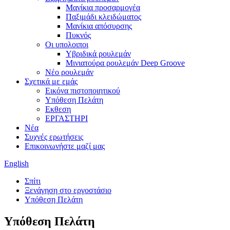
Μανίκια προσαρμογέα
Παξιμάδι κλειδώματος
Μανίκια απόσυρσης
Πυκνός
Οι υπολοιποι
Υβριδικά ρουλεμάν
Μινιατούρα ρουλεμάν Deep Groove
Νέο ρουλεμάν
Σχετικά με εμάς
Εικόνα πιστοποιητικού
Υπόθεση Πελάτη
Εκθεση
ΕΡΓΑΣΤΗΡΙ
Νέα
Συχνές ερωτήσεις
Επικοινωνήστε μαζί μας
English
Σπίτι
Ξενάγηση στο εργοστάσιο
Υπόθεση Πελάτη
Υπόθεση Πελάτη