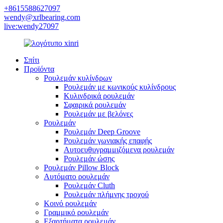
+8615588627097
wendy@xrlbearing.com
live:wendy27097
Σπίτι
Προϊόντα
Ρουλεμάν κυλίνδρων
Ρουλεμάν με κωνικούς κυλίνδρους
Κυλινδρικά ρουλεμάν
Σφαιρικά ρουλεμάν
Ρουλεμάν με βελόνες
Ρουλεμάν
Ρουλεμάν Deep Groove
Ρουλεμάν γωνιακής επαφής
Αυτοευθυγραμμιζόμενα ρουλεμάν
Ρουλεμάν ώσης
Ρουλεμάν Pillow Block
Αυτόματο ρουλεμάν
Ρουλεμάν Cluth
Ρουλεμάν πλήμνης τροχού
Κοινό ρουλεμάν
Γραμμικό ρουλεμάν
Εξαρτήματα ρουλεμάν