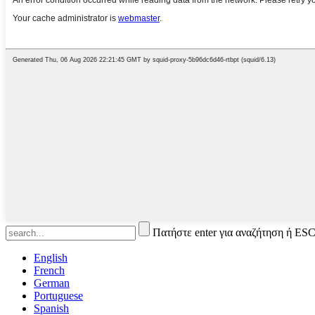
Πατήστε enter για αναζήτηση ή ESC
English
French
German
Portuguese
Spanish