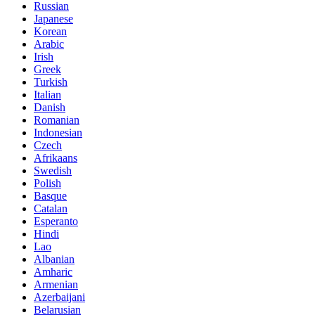
Russian
Japanese
Korean
Arabic
Irish
Greek
Turkish
Italian
Danish
Romanian
Indonesian
Czech
Afrikaans
Swedish
Polish
Basque
Catalan
Esperanto
Hindi
Lao
Albanian
Amharic
Armenian
Azerbaijani
Belarusian