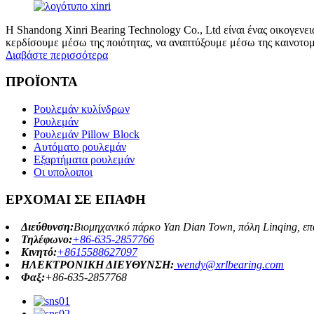
Η Shandong Xinri Bearing Technology Co., Ltd είναι ένας οικογενε
κερδίσουμε μέσω της ποιότητας, να αναπτύξουμε μέσω της καινοτομία
Διαβάστε περισσότερα
ΠΡΟΪΟΝΤΑ
Ρουλεμάν κυλίνδρων
Ρουλεμάν
Ρουλεμάν Pillow Block
Αυτόματο ρουλεμάν
Εξαρτήματα ρουλεμάν
Οι υπολοιποι
ΕΡΧΟΜΑΙ ΣΕ ΕΠΑΦΗ
Διεύθυνση:
Βιομηχανικό πάρκο Yan Dian Town, πόλη Linqing, επ
Τηλέφωνο:
+86-635-2857766
Κινητό:
+8615588627097
ΗΛΕΚΤΡΟΝΙΚΗ ΔΙΕΥΘΥΝΣΗ:
wendy@xrlbearing.com
Φαξ:
+86-635-2857768