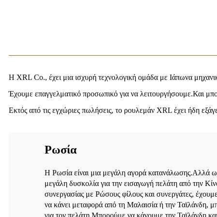
Η XRL Co., έχει μια ισχυρή τεχνολογική ομάδα με Ιάπωνα μηχαν
Έχουμε επαγγελματικό προσωπικό για να λειτουργήσουμε.Και μπορ
Εκτός από τις εγχώριες πωλήσεις, το ρουλεμάν XRL έχει ήδη εξάγ
Ρωσία
Η Ρωσία είναι μια μεγάλη αγορά κατανάλωσης.Αλλά ως 
μεγάλη δυσκολία για την εισαγωγή πελάτη από την Κί
συνεργασίας με Ρώσους φίλους και συνεργάτες, έχουμ
να κάνει μεταφορά από τη Μαλαισία ή την Ταϊλάνδη, μ
για τον πελάτη.Μπορούμε να κάνουμε την Ταϊλάνδη κα