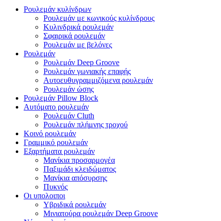
Ρουλεμάν κυλίνδρων
Ρουλεμάν με κωνικούς κυλίνδρους
Κυλινδρικά ρουλεμάν
Σφαιρικά ρουλεμάν
Ρουλεμάν με βελόνες
Ρουλεμάν
Ρουλεμάν Deep Groove
Ρουλεμάν γωνιακής επαφής
Αυτοευθυγραμμιζόμενα ρουλεμάν
Ρουλεμάν ώσης
Ρουλεμάν Pillow Block
Αυτόματο ρουλεμάν
Ρουλεμάν Cluth
Ρουλεμάν πλήμνης τροχού
Κοινό ρουλεμάν
Γραμμικό ρουλεμάν
Εξαρτήματα ρουλεμάν
Μανίκια προσαρμογέα
Παξιμάδι κλειδώματος
Μανίκια απόσυρσης
Πυκνός
Οι υπολοιποι
Υβριδικά ρουλεμάν
Μινιατούρα ρουλεμάν Deep Groove