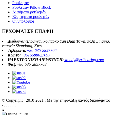
Ρουλεμάν
Ρουλεμάν Pillow Block
Αυτόματο ρουλεμάν
Εξαρτήματα ρουλεμάν
Οι υπολοιποι
ΕΡΧΟΜΑΙ ΣΕ ΕΠΑΦΗ
Διεύθυνση:
Βιομηχανικό πάρκο Yan Dian Town, πόλη Linqing,
επαρχία Shandong, Κίνα
Τηλέφωνο:
+86-635-2857766
Κινητό:
+8615588627097
ΗΛΕΚΤΡΟΝΙΚΗ ΔΙΕΥΘΥΝΣΗ:
wendy@xrlbearing.com
Φαξ:
+86-635-2857768
© Copyright - 2010-2021 : Με την επιφύλαξη παντός δικαιώματος.
- , , , , , ,
x