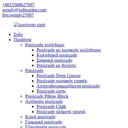
+8615588627097
wendy@xrlbearing.com
live:wendy27097
Σπίτι
Προϊόντα
Ρουλεμάν κυλίνδρων
Ρουλεμάν με κωνικούς κυλίνδρους
Κυλινδρικά ρουλεμάν
Σφαιρικά ρουλεμάν
Ρουλεμάν με βελόνες
Ρουλεμάν
Ρουλεμάν Deep Groove
Ρουλεμάν γωνιακής επαφής
Αυτοευθυγραμμιζόμενα ρουλεμάν
Ρουλεμάν ώσης
Ρουλεμάν Pillow Block
Αυτόματο ρουλεμάν
Ρουλεμάν Cluth
Ρουλεμάν πλήμνης τροχού
Κοινό ρουλεμάν
Γραμμικό ρουλεμάν
Εξαρτήματα ρουλεμάν