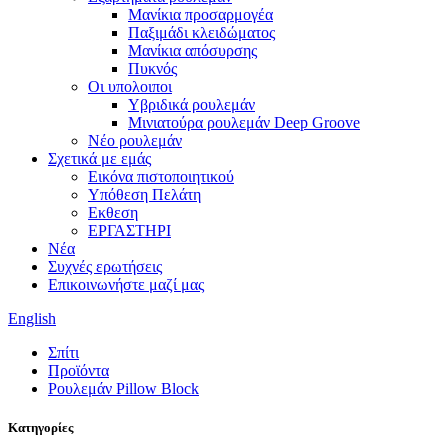
Μανίκια προσαρμογέα
Παξιμάδι κλειδώματος
Μανίκια απόσυρσης
Πυκνός
Οι υπολοιποι
Υβριδικά ρουλεμάν
Μινιατούρα ρουλεμάν Deep Groove
Νέο ρουλεμάν
Σχετικά με εμάς
Εικόνα πιστοποιητικού
Υπόθεση Πελάτη
Εκθεση
ΕΡΓΑΣΤΗΡΙ
Νέα
Συχνές ερωτήσεις
Επικοινωνήστε μαζί μας
English
Σπίτι
Προϊόντα
Ρουλεμάν Pillow Block
Κατηγορίες