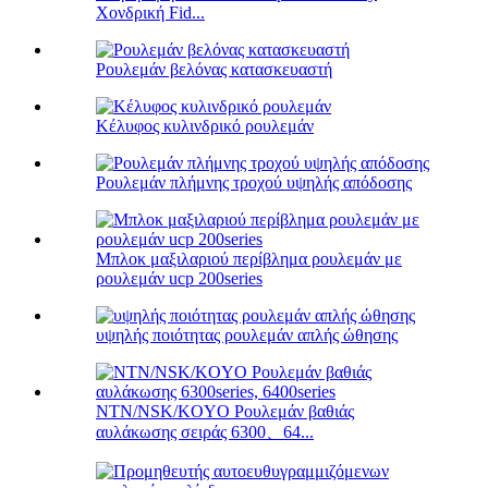
Χονδρική Fid...
Ρουλεμάν βελόνας κατασκευαστή
Κέλυφος κυλινδρικό ρουλεμάν
Ρουλεμάν πλήμνης τροχού υψηλής απόδοσης
Μπλοκ μαξιλαριού περίβλημα ρουλεμάν με
ρουλεμάν ucp 200series
υψηλής ποιότητας ρουλεμάν απλής ώθησης
NTN/NSK/KOYO Ρουλεμάν βαθιάς
αυλάκωσης σειράς 6300、64...