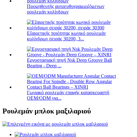
Προμηθευτής αυτοευθυγραμμιζόμενων
ρουλεμάν κυλίνδρων
Εξαιρετικής ποιότητας κωνικό ρουλεμάν
κυλίνδρων σειράς 30200, 3...
Εργοστασιακή πηγή Nsk Deep Groove Ball
Bearing - Deep ...
Γωνιακό ρουλεμάν επαφής κατασκευαστή
OEM/ODM για...
Ρουλεμάν μπλοκ μαξιλαριού