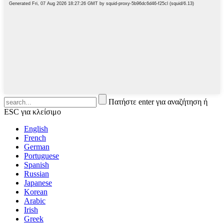
Πατήστε enter για αναζήτηση ή
ESC για κλείσιμο
English
French
German
Portuguese
Spanish
Russian
Japanese
Korean
Arabic
Irish
Greek