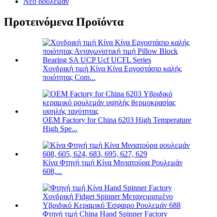
Νέο ρουλεμάν
Προτεινόμενα Προϊόντα
Χονδρική τιμή Κίνα Κίνα Εργοστάσιο καλής
ποιότητας Com...
OEM Factory for China 6203 High Temperature
High Spe...
Κίνα Φτηνή τιμή Κίνα Μινιατούρα Ρουλεμάν
608,...
Φτηνή τιμή China Hand Spinner Factory