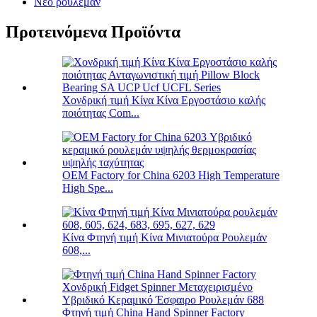
Νέο ρουλεμάν
Προτεινόμενα Προϊόντα
Χονδρική τιμή Κίνα Κίνα Εργοστάσιο καλής
ποιότητας Com...
OEM Factory for China 6203 High Temperature
High Spe...
Κίνα Φτηνή τιμή Κίνα Μινιατούρα Ρουλεμάν
608,...
Φτηνή τιμή China Hand Spinner Factory