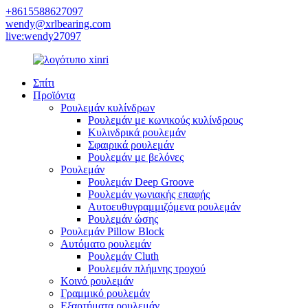
+8615588627097
wendy@xrlbearing.com
live:wendy27097
Σπίτι
Προϊόντα
Ρουλεμάν κυλίνδρων
Ρουλεμάν με κωνικούς κυλίνδρους
Κυλινδρικά ρουλεμάν
Σφαιρικά ρουλεμάν
Ρουλεμάν με βελόνες
Ρουλεμάν
Ρουλεμάν Deep Groove
Ρουλεμάν γωνιακής επαφής
Αυτοευθυγραμμιζόμενα ρουλεμάν
Ρουλεμάν ώσης
Ρουλεμάν Pillow Block
Αυτόματο ρουλεμάν
Ρουλεμάν Cluth
Ρουλεμάν πλήμνης τροχού
Κοινό ρουλεμάν
Γραμμικό ρουλεμάν
Εξαρτήματα ρουλεμάν