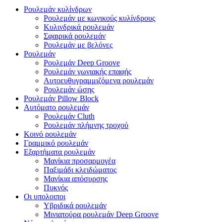
Ρουλεμάν κυλίνδρων
Ρουλεμάν με κωνικούς κυλίνδρους
Κυλινδρικά ρουλεμάν
Σφαιρικά ρουλεμάν
Ρουλεμάν με βελόνες
Ρουλεμάν
Ρουλεμάν Deep Groove
Ρουλεμάν γωνιακής επαφής
Αυτοευθυγραμμιζόμενα ρουλεμάν
Ρουλεμάν ώσης
Ρουλεμάν Pillow Block
Αυτόματο ρουλεμάν
Ρουλεμάν Cluth
Ρουλεμάν πλήμνης τροχού
Κοινό ρουλεμάν
Γραμμικό ρουλεμάν
Εξαρτήματα ρουλεμάν
Μανίκια προσαρμογέα
Παξιμάδι κλειδώματος
Μανίκια απόσυρσης
Πυκνός
Οι υπολοιποι
Υβριδικά ρουλεμάν
Μινιατούρα ρουλεμάν Deep Groove