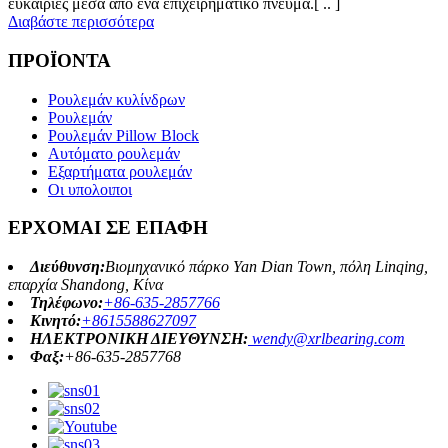
ευκαιρίες μέσα από ένα επιχειρηματικό πνεύμα.[ .. ]
Διαβάστε περισσότερα
ΠΡΟΪΟΝΤΑ
Ρουλεμάν κυλίνδρων
Ρουλεμάν
Ρουλεμάν Pillow Block
Αυτόματο ρουλεμάν
Εξαρτήματα ρουλεμάν
Οι υπολοιποι
ΕΡΧΟΜΑΙ ΣΕ ΕΠΑΦΗ
Διεύθυνση:
Βιομηχανικό πάρκο Yan Dian Town, πόλη Linqing,
επαρχία Shandong, Κίνα
Τηλέφωνο:
+86-635-2857766
Κινητό:
+8615588627097
ΗΛΕΚΤΡΟΝΙΚΗ ΔΙΕΥΘΥΝΣΗ:
wendy@xrlbearing.com
Φαξ:
+86-635-2857768