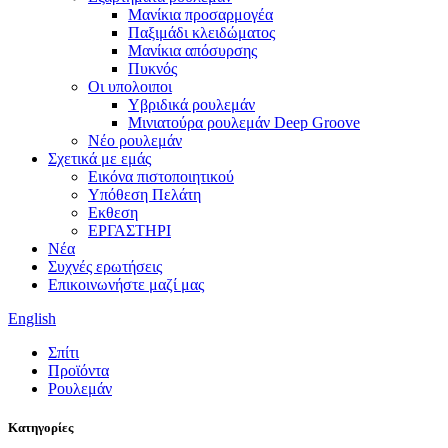
Μανίκια προσαρμογέα
Παξιμάδι κλειδώματος
Μανίκια απόσυρσης
Πυκνός
Οι υπολοιποι
Υβριδικά ρουλεμάν
Μινιατούρα ρουλεμάν Deep Groove
Νέο ρουλεμάν
Σχετικά με εμάς
Εικόνα πιστοποιητικού
Υπόθεση Πελάτη
Εκθεση
ΕΡΓΑΣΤΗΡΙ
Νέα
Συχνές ερωτήσεις
Επικοινωνήστε μαζί μας
English
Σπίτι
Προϊόντα
Ρουλεμάν
Κατηγορίες