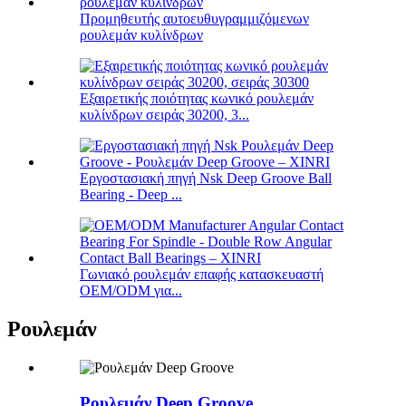
Προμηθευτής αυτοευθυγραμμιζόμενων
ρουλεμάν κυλίνδρων
Εξαιρετικής ποιότητας κωνικό ρουλεμάν
κυλίνδρων σειράς 30200, 3...
Εργοστασιακή πηγή Nsk Deep Groove Ball
Bearing - Deep ...
Γωνιακό ρουλεμάν επαφής κατασκευαστή
OEM/ODM για...
Ρουλεμάν
Ρουλεμάν Deep Groove