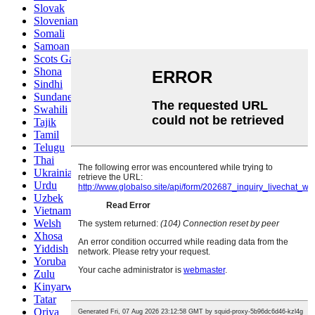
Slovak
Slovenian
Somali
Samoan
Scots Gaelic
Shona
Sindhi
Sundanese
Swahili
Tajik
Tamil
Telugu
Thai
Ukrainian
Urdu
Uzbek
Vietnamese
Welsh
Xhosa
Yiddish
Yoruba
Zulu
Kinyarwanda
Tatar
Oriya