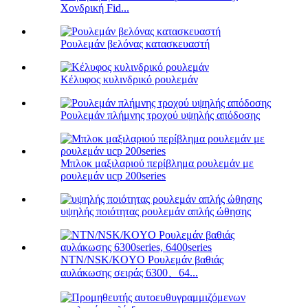
Χονδρική Fid...
Ρουλεμάν βελόνας κατασκευαστή
Κέλυφος κυλινδρικό ρουλεμάν
Ρουλεμάν πλήμνης τροχού υψηλής απόδοσης
Μπλοκ μαξιλαριού περίβλημα ρουλεμάν με
ρουλεμάν ucp 200series
υψηλής ποιότητας ρουλεμάν απλής ώθησης
NTN/NSK/KOYO Ρουλεμάν βαθιάς
αυλάκωσης σειράς 6300、64...