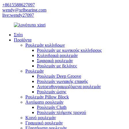
+8615588627097
wendy@xrlbearing.com
live:wendy27097
Σπίτι
Προϊόντα
Ρουλεμάν κυλίνδρων
Ρουλεμάν με κωνικούς κυλίνδρους
Κυλινδρικά ρουλεμάν
Σφαιρικά ρουλεμάν
Ρουλεμάν με βελόνες
Ρουλεμάν
Ρουλεμάν Deep Groove
Ρουλεμάν γωνιακής επαφής
Αυτοευθυγραμμιζόμενα ρουλεμάν
Ρουλεμάν ώσης
Ρουλεμάν Pillow Block
Αυτόματο ρουλεμάν
Ρουλεμάν Cluth
Ρουλεμάν πλήμνης τροχού
Κοινό ρουλεμάν
Γραμμικό ρουλεμάν
Εξαρτήματα ρουλεμάν