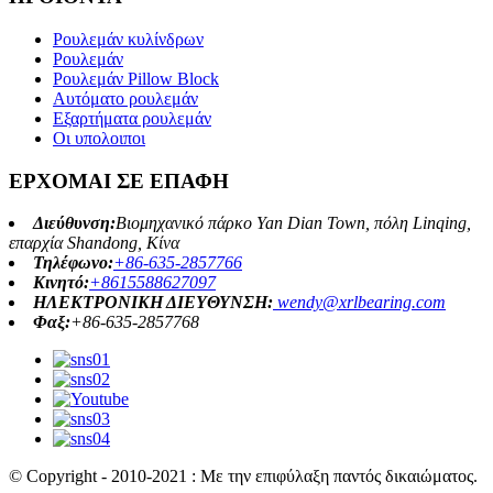
Ρουλεμάν κυλίνδρων
Ρουλεμάν
Ρουλεμάν Pillow Block
Αυτόματο ρουλεμάν
Εξαρτήματα ρουλεμάν
Οι υπολοιποι
ΕΡΧΟΜΑΙ ΣΕ ΕΠΑΦΗ
Διεύθυνση:
Βιομηχανικό πάρκο Yan Dian Town, πόλη Linqing,
επαρχία Shandong, Κίνα
Τηλέφωνο:
+86-635-2857766
Κινητό:
+8615588627097
ΗΛΕΚΤΡΟΝΙΚΗ ΔΙΕΥΘΥΝΣΗ:
wendy@xrlbearing.com
Φαξ:
+86-635-2857768
© Copyright - 2010-2021 : Με την επιφύλαξη παντός δικαιώματος.