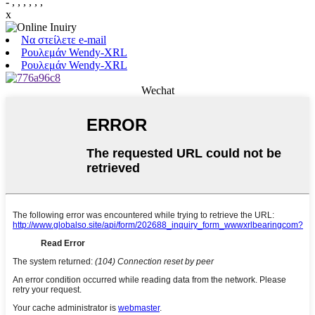
- , , , , , ,
x
Να στείλετε e-mail
Ρουλεμάν Wendy-XRL
Ρουλεμάν Wendy-XRL
Wechat