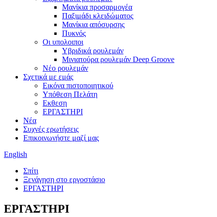
Μανίκια προσαρμογέα
Παξιμάδι κλειδώματος
Μανίκια απόσυρσης
Πυκνός
Οι υπολοιποι
Υβριδικά ρουλεμάν
Μινιατούρα ρουλεμάν Deep Groove
Νέο ρουλεμάν
Σχετικά με εμάς
Εικόνα πιστοποιητικού
Υπόθεση Πελάτη
Εκθεση
ΕΡΓΑΣΤΗΡΙ
Νέα
Συχνές ερωτήσεις
Επικοινωνήστε μαζί μας
English
Σπίτι
Ξενάγηση στο εργοστάσιο
ΕΡΓΑΣΤΗΡΙ
ΕΡΓΑΣΤΗΡΙ