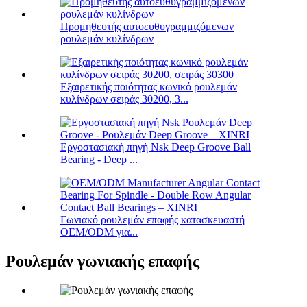
Προμηθευτής αυτοευθυγραμμιζόμενων
ρουλεμάν κυλίνδρων
Εξαιρετικής ποιότητας κωνικό ρουλεμάν
κυλίνδρων σειράς 30200, 3...
Εργοστασιακή πηγή Nsk Deep Groove Ball
Bearing - Deep ...
Γωνιακό ρουλεμάν επαφής κατασκευαστή
OEM/ODM για...
Ρουλεμάν γωνιακής επαφής