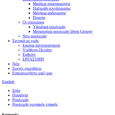
Μανίκια προσαρμογέα
Παξιμάδι κλειδώματος
Μανίκια απόσυρσης
Πυκνός
Οι υπολοιποι
Υβριδικά ρουλεμάν
Μινιατούρα ρουλεμάν Deep Groove
Νέο ρουλεμάν
Σχετικά με εμάς
Εικόνα πιστοποιητικού
Υπόθεση Πελάτη
Εκθεση
ΕΡΓΑΣΤΗΡΙ
Νέα
Συχνές ερωτήσεις
Επικοινωνήστε μαζί μας
English
Σπίτι
Προϊόντα
Ρουλεμάν
Ρουλεμάν γωνιακής επαφής
Κατηγορίες