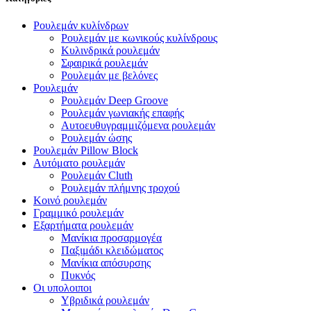
Ρουλεμάν κυλίνδρων
Ρουλεμάν με κωνικούς κυλίνδρους
Κυλινδρικά ρουλεμάν
Σφαιρικά ρουλεμάν
Ρουλεμάν με βελόνες
Ρουλεμάν
Ρουλεμάν Deep Groove
Ρουλεμάν γωνιακής επαφής
Αυτοευθυγραμμιζόμενα ρουλεμάν
Ρουλεμάν ώσης
Ρουλεμάν Pillow Block
Αυτόματο ρουλεμάν
Ρουλεμάν Cluth
Ρουλεμάν πλήμνης τροχού
Κοινό ρουλεμάν
Γραμμικό ρουλεμάν
Εξαρτήματα ρουλεμάν
Μανίκια προσαρμογέα
Παξιμάδι κλειδώματος
Μανίκια απόσυρσης
Πυκνός
Οι υπολοιποι
Υβριδικά ρουλεμάν