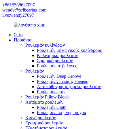
+8615588627097
wendy@xrlbearing.com
live:wendy27097
Σπίτι
Προϊόντα
Ρουλεμάν κυλίνδρων
Ρουλεμάν με κωνικούς κυλίνδρους
Κυλινδρικά ρουλεμάν
Σφαιρικά ρουλεμάν
Ρουλεμάν με βελόνες
Ρουλεμάν
Ρουλεμάν Deep Groove
Ρουλεμάν γωνιακής επαφής
Αυτοευθυγραμμιζόμενα ρουλεμάν
Ρουλεμάν ώσης
Ρουλεμάν Pillow Block
Αυτόματο ρουλεμάν
Ρουλεμάν Cluth
Ρουλεμάν πλήμνης τροχού
Κοινό ρουλεμάν
Γραμμικό ρουλεμάν
Εξαρτήματα ρουλεμάν