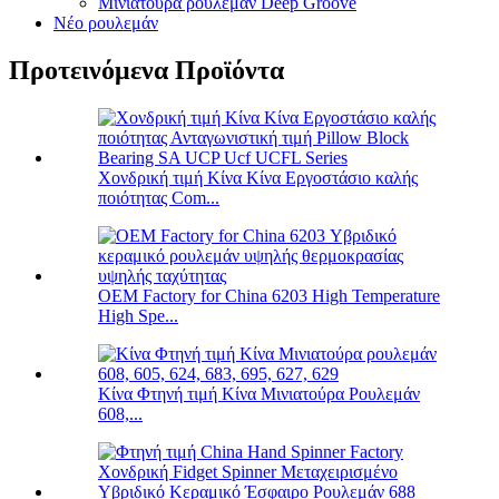
Μινιατούρα ρουλεμάν Deep Groove
Νέο ρουλεμάν
Προτεινόμενα Προϊόντα
Χονδρική τιμή Κίνα Κίνα Εργοστάσιο καλής
ποιότητας Com...
OEM Factory for China 6203 High Temperature
High Spe...
Κίνα Φτηνή τιμή Κίνα Μινιατούρα Ρουλεμάν
608,...