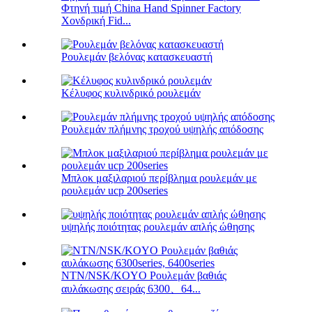
Φτηνή τιμή China Hand Spinner Factory
Χονδρική Fid...
Ρουλεμάν βελόνας κατασκευαστή
Κέλυφος κυλινδρικό ρουλεμάν
Ρουλεμάν πλήμνης τροχού υψηλής απόδοσης
Μπλοκ μαξιλαριού περίβλημα ρουλεμάν με
ρουλεμάν ucp 200series
υψηλής ποιότητας ρουλεμάν απλής ώθησης
NTN/NSK/KOYO Ρουλεμάν βαθιάς
αυλάκωσης σειράς 6300、64...