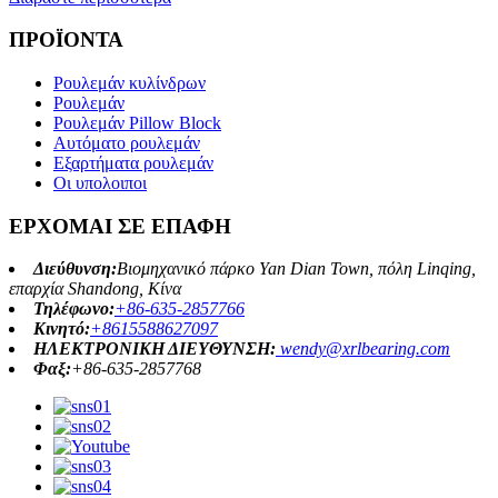
ΠΡΟΪΟΝΤΑ
Ρουλεμάν κυλίνδρων
Ρουλεμάν
Ρουλεμάν Pillow Block
Αυτόματο ρουλεμάν
Εξαρτήματα ρουλεμάν
Οι υπολοιποι
ΕΡΧΟΜΑΙ ΣΕ ΕΠΑΦΗ
Διεύθυνση:
Βιομηχανικό πάρκο Yan Dian Town, πόλη Linqing,
επαρχία Shandong, Κίνα
Τηλέφωνο:
+86-635-2857766
Κινητό:
+8615588627097
ΗΛΕΚΤΡΟΝΙΚΗ ΔΙΕΥΘΥΝΣΗ:
wendy@xrlbearing.com
Φαξ:
+86-635-2857768