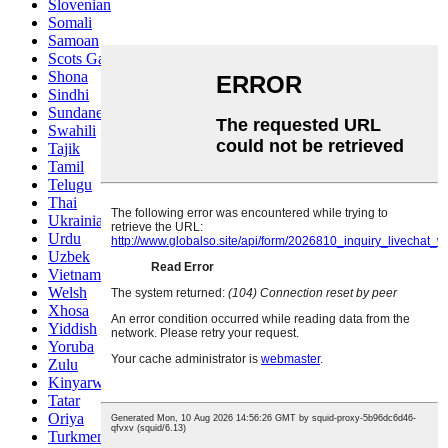
Slovenian
Somali
Samoan
Scots Gaelic
Shona
Sindhi
Sundanese
Swahili
Tajik
Tamil
Telugu
Thai
Ukrainian
Urdu
Uzbek
Vietnamese
Welsh
Xhosa
Yiddish
Yoruba
Zulu
Kinyarwanda
Tatar
Oriya
Turkmen