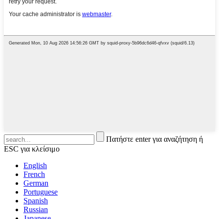
Πατήστε enter για αναζήτηση ή
ESC για κλείσιμο
English
French
German
Portuguese
Spanish
Russian
Japanese