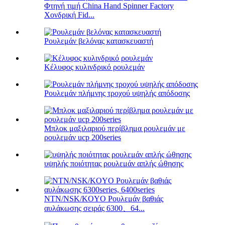
Φτηνή τιμή China Hand Spinner Factory
Χονδρική Fid...
Ρουλεμάν βελόνας κατασκευαστή
Κέλυφος κυλινδρικό ρουλεμάν
Ρουλεμάν πλήμνης τροχού υψηλής απόδοσης
Μπλοκ μαξιλαριού περίβλημα ρουλεμάν με
ρουλεμάν ucp 200series
υψηλής ποιότητας ρουλεμάν απλής ώθησης
NTN/NSK/KOYO Ρουλεμάν βαθιάς
αυλάκωσης σειράς 6300、64...