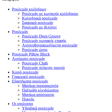
Ρουλεμάν κυλίνδρων
Ρουλεμάν με κωνικούς κυλίνδρους
Κυλινδρικά ρουλεμάν
Σφαιρικά ρουλεμάν
Ρουλεμάν με βελόνες
Ρουλεμάν
Ρουλεμάν Deep Groove
Ρουλεμάν γωνιακής επαφής
Αυτοευθυγραμμιζόμενα ρουλεμάν
Ρουλεμάν ώσης
Ρουλεμάν Pillow Block
Αυτόματο ρουλεμάν
Ρουλεμάν Cluth
Ρουλεμάν πλήμνης τροχού
Κοινό ρουλεμάν
Γραμμικό ρουλεμάν
Εξαρτήματα ρουλεμάν
Μανίκια προσαρμογέα
Παξιμάδι κλειδώματος
Μανίκια απόσυρσης
Πυκνός
Οι υπολοιποι
Υβριδικά ρουλεμάν