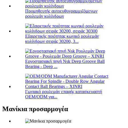
Προμηθευτής αυτοευθυγραμμιζόμενων
ρουλεμάν κυλίνδρων
Εξαιρετικής ποιότητας κωνικό ρουλεμάν
κυλίνδρων σειράς 30200, 3...
Εργοστασιακή πηγή Nsk Deep Groove Ball
Bearing - Deep ...
Γωνιακό ρουλεμάν επαφής κατασκευαστή
OEM/ODM για...
Μανίκια προσαρμογέα