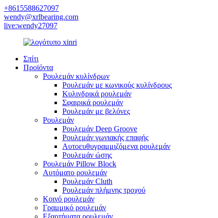
+8615588627097
wendy@xrlbearing.com
live:wendy27097
Σπίτι
Προϊόντα
Ρουλεμάν κυλίνδρων
Ρουλεμάν με κωνικούς κυλίνδρους
Κυλινδρικά ρουλεμάν
Σφαιρικά ρουλεμάν
Ρουλεμάν με βελόνες
Ρουλεμάν
Ρουλεμάν Deep Groove
Ρουλεμάν γωνιακής επαφής
Αυτοευθυγραμμιζόμενα ρουλεμάν
Ρουλεμάν ώσης
Ρουλεμάν Pillow Block
Αυτόματο ρουλεμάν
Ρουλεμάν Cluth
Ρουλεμάν πλήμνης τροχού
Κοινό ρουλεμάν
Γραμμικό ρουλεμάν
Εξαρτήματα ρουλεμάν