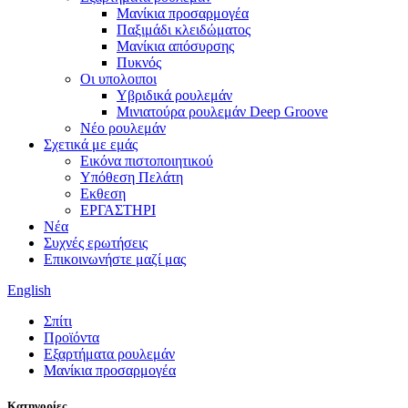
Μανίκια προσαρμογέα
Παξιμάδι κλειδώματος
Μανίκια απόσυρσης
Πυκνός
Οι υπολοιποι
Υβριδικά ρουλεμάν
Μινιατούρα ρουλεμάν Deep Groove
Νέο ρουλεμάν
Σχετικά με εμάς
Εικόνα πιστοποιητικού
Υπόθεση Πελάτη
Εκθεση
ΕΡΓΑΣΤΗΡΙ
Νέα
Συχνές ερωτήσεις
Επικοινωνήστε μαζί μας
English
Σπίτι
Προϊόντα
Εξαρτήματα ρουλεμάν
Μανίκια προσαρμογέα
Κατηγορίες