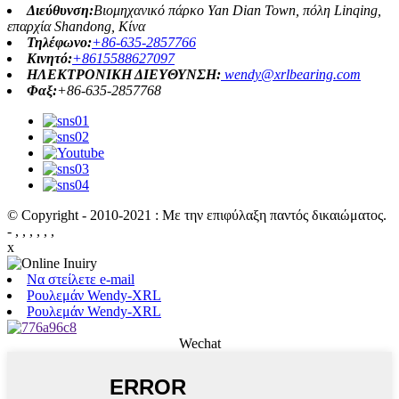
Διεύθυνση:
Βιομηχανικό πάρκο Yan Dian Town, πόλη Linqing,
επαρχία Shandong, Κίνα
Τηλέφωνο:
+86-635-2857766
Κινητό:
+8615588627097
ΗΛΕΚΤΡΟΝΙΚΗ ΔΙΕΥΘΥΝΣΗ:
wendy@xrlbearing.com
Φαξ:
+86-635-2857768
© Copyright - 2010-2021 : Με την επιφύλαξη παντός δικαιώματος.
- , , , , , ,
x
Να στείλετε e-mail
Ρουλεμάν Wendy-XRL
Ρουλεμάν Wendy-XRL
Wechat