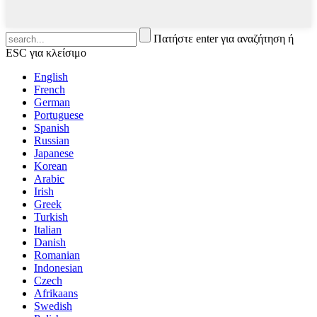
Πατήστε enter για αναζήτηση ή
ESC για κλείσιμο
English
French
German
Portuguese
Spanish
Russian
Japanese
Korean
Arabic
Irish
Greek
Turkish
Italian
Danish
Romanian
Indonesian
Czech
Afrikaans
Swedish