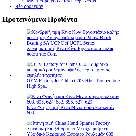
Μινιατούρα ρουλεμάν Deep Groove
Νέο ρουλεμάν
Προτεινόμενα Προϊόντα
Χονδρική τιμή Κίνα Κίνα Εργοστάσιο καλής
ποιότητας Com...
OEM Factory for China 6203 High Temperature
High Spe...
Κίνα Φτηνή τιμή Κίνα Μινιατούρα Ρουλεμάν
608,...