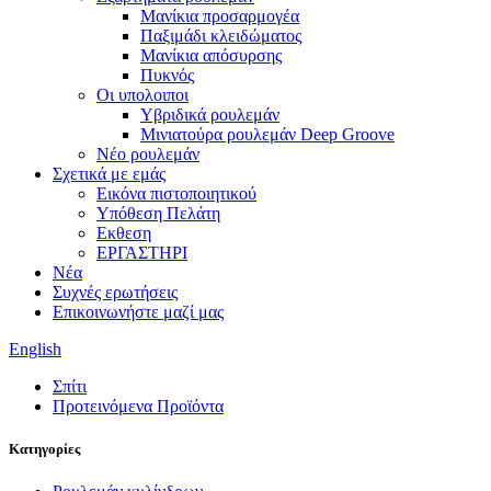
Μανίκια προσαρμογέα
Παξιμάδι κλειδώματος
Μανίκια απόσυρσης
Πυκνός
Οι υπολοιποι
Υβριδικά ρουλεμάν
Μινιατούρα ρουλεμάν Deep Groove
Νέο ρουλεμάν
Σχετικά με εμάς
Εικόνα πιστοποιητικού
Υπόθεση Πελάτη
Εκθεση
ΕΡΓΑΣΤΗΡΙ
Νέα
Συχνές ερωτήσεις
Επικοινωνήστε μαζί μας
English
Σπίτι
Προτεινόμενα Προϊόντα
Κατηγορίες