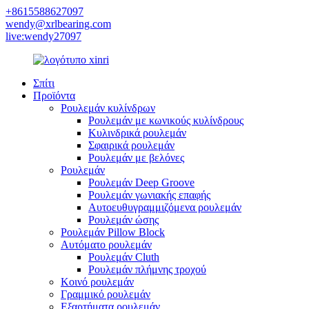
+8615588627097
wendy@xrlbearing.com
live:wendy27097
Σπίτι
Προϊόντα
Ρουλεμάν κυλίνδρων
Ρουλεμάν με κωνικούς κυλίνδρους
Κυλινδρικά ρουλεμάν
Σφαιρικά ρουλεμάν
Ρουλεμάν με βελόνες
Ρουλεμάν
Ρουλεμάν Deep Groove
Ρουλεμάν γωνιακής επαφής
Αυτοευθυγραμμιζόμενα ρουλεμάν
Ρουλεμάν ώσης
Ρουλεμάν Pillow Block
Αυτόματο ρουλεμάν
Ρουλεμάν Cluth
Ρουλεμάν πλήμνης τροχού
Κοινό ρουλεμάν
Γραμμικό ρουλεμάν
Εξαρτήματα ρουλεμάν