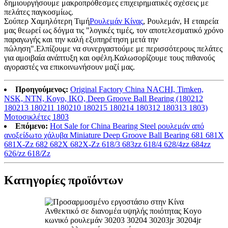
δημιουργήσουμε μακροπρόθεσμες επιχειρηματικές σχέσεις με
πελάτες παγκοσμίως.
Σούπερ Χαμηλότερη Τιμή
Ρουλεμάν Κίνας
, Ρουλεμάν, Η εταιρεία
μας θεωρεί ως δόγμα τις "λογικές τιμές, τον αποτελεσματικό χρόνο
παραγωγής και την καλή εξυπηρέτηση μετά την
πώληση".Ελπίζουμε να συνεργαστούμε με περισσότερους πελάτες
για αμοιβαία ανάπτυξη και οφέλη.Καλωσορίζουμε τους πιθανούς
αγοραστές να επικοινωνήσουν μαζί μας.
Προηγούμενος:
Original Factory China NACHI, Timken,
NSK, NTN, Koyo, IKO, Deep Groove Ball Bearing (180212
180213 180211 180210 180215 180214 180312 180313 1803)
Μοτοσικλέτες 1803
Επόμενο:
Hot Sale for China Bearing Steel ρουλεμάν από
ανοξείδωτο χάλυβα Miniature Deep Groove Ball Bearing 681 681X
681X-Zz 682 682X 682X-Zz 618/3 683zz 618/4 628/4zz 684zz
626/zz 618/Zz
Κατηγορίες προϊόντων