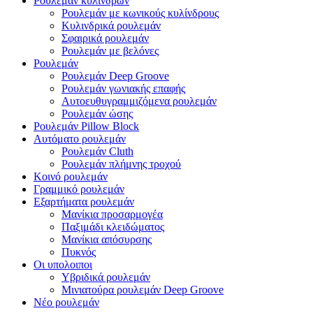
Ρουλεμάν κυλίνδρων
Ρουλεμάν με κωνικούς κυλίνδρους
Κυλινδρικά ρουλεμάν
Σφαιρικά ρουλεμάν
Ρουλεμάν με βελόνες
Ρουλεμάν
Ρουλεμάν Deep Groove
Ρουλεμάν γωνιακής επαφής
Αυτοευθυγραμμιζόμενα ρουλεμάν
Ρουλεμάν ώσης
Ρουλεμάν Pillow Block
Αυτόματο ρουλεμάν
Ρουλεμάν Cluth
Ρουλεμάν πλήμνης τροχού
Κοινό ρουλεμάν
Γραμμικό ρουλεμάν
Εξαρτήματα ρουλεμάν
Μανίκια προσαρμογέα
Παξιμάδι κλειδώματος
Μανίκια απόσυρσης
Πυκνός
Οι υπολοιποι
Υβριδικά ρουλεμάν
Μινιατούρα ρουλεμάν Deep Groove
Νέο ρουλεμάν