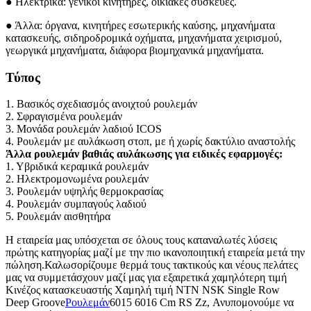
● Ηλεκτρικά: γενικοί κινητήρες, οικιακές συσκευές.
● Άλλα: όργανα, κινητήρες εσωτερικής καύσης, μηχανήματα
κατασκευής, σιδηροδρομικά οχήματα, μηχανήματα χειρισμού,
γεωργικά μηχανήματα, διάφορα βιομηχανικά μηχανήματα.
Τύπος
1. Βασικός σχεδιασμός ανοιχτού ρουλεμάν
2. Σφραγισμένα ρουλεμάν
3. Μονάδα ρουλεμάν λαδιού ICOS
4. Ρουλεμάν με αυλάκωση στοπ, με ή χωρίς δακτύλιο αναστολής
Άλλα ρουλεμάν βαθιάς αυλάκωσης για ειδικές εφαρμογές:
1. Υβριδικά κεραμικά ρουλεμάν
2. Ηλεκτρομονωμένα ρουλεμάν
3. Ρουλεμάν υψηλής θερμοκρασίας
4. Ρουλεμάν συμπαγούς λαδιού
5. Ρουλεμάν αισθητήρα
Η εταιρεία μας υπόσχεται σε όλους τους καταναλωτές λύσεις
πρώτης κατηγορίας μαζί με την πιο ικανοποιητική εταιρεία μετά την
πώληση.Καλωσορίζουμε θερμά τους τακτικούς και νέους πελάτες
μας να συμμετάσχουν μαζί μας για εξαιρετικά χαμηλότερη τιμή
Κινέζος κατασκευαστής Χαμηλή τιμή NTN NSK Single Row
Deep Groove
Ρουλεμάν
6015 6016 Cm RS Zz, Ανυπομονούμε να