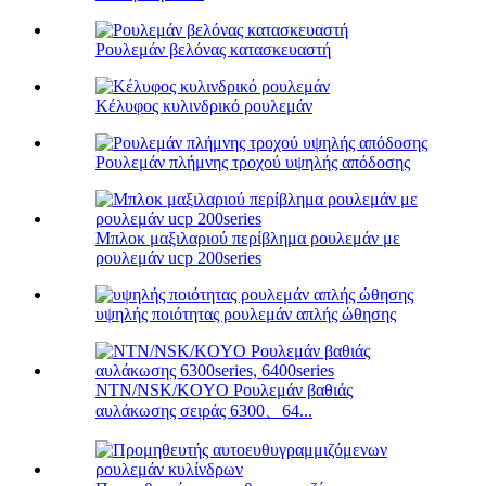
Ρουλεμάν βελόνας κατασκευαστή
Κέλυφος κυλινδρικό ρουλεμάν
Ρουλεμάν πλήμνης τροχού υψηλής απόδοσης
Μπλοκ μαξιλαριού περίβλημα ρουλεμάν με
ρουλεμάν ucp 200series
υψηλής ποιότητας ρουλεμάν απλής ώθησης
NTN/NSK/KOYO Ρουλεμάν βαθιάς
αυλάκωσης σειράς 6300、64...