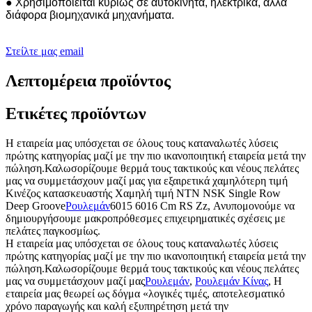
● Χρησιμοποιείται κυρίως σε αυτοκίνητα, ηλεκτρικά, άλλα
διάφορα βιομηχανικά μηχανήματα.
Στείλτε μας email
Λεπτομέρεια προϊόντος
Ετικέτες προϊόντων
Η εταιρεία μας υπόσχεται σε όλους τους καταναλωτές λύσεις
πρώτης κατηγορίας μαζί με την πιο ικανοποιητική εταιρεία μετά την
πώληση.Καλωσορίζουμε θερμά τους τακτικούς και νέους πελάτες
μας να συμμετάσχουν μαζί μας για εξαιρετικά χαμηλότερη τιμή
Κινέζος κατασκευαστής Χαμηλή τιμή NTN NSK Single Row
Deep Groove
Ρουλεμάν
6015 6016 Cm RS Zz, Ανυπομονούμε να
δημιουργήσουμε μακροπρόθεσμες επιχειρηματικές σχέσεις με
πελάτες παγκοσμίως.
Η εταιρεία μας υπόσχεται σε όλους τους καταναλωτές λύσεις
πρώτης κατηγορίας μαζί με την πιο ικανοποιητική εταιρεία μετά την
πώληση.Καλωσορίζουμε θερμά τους τακτικούς και νέους πελάτες
μας να συμμετάσχουν μαζί μας
Ρουλεμάν
,
Ρουλεμάν Κίνας
, Η
εταιρεία μας θεωρεί ως δόγμα «λογικές τιμές, αποτελεσματικό
χρόνο παραγωγής και καλή εξυπηρέτηση μετά την