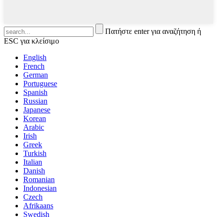
Πατήστε enter για αναζήτηση ή
ESC για κλείσιμο
English
French
German
Portuguese
Spanish
Russian
Japanese
Korean
Arabic
Irish
Greek
Turkish
Italian
Danish
Romanian
Indonesian
Czech
Afrikaans
Swedish