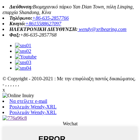
Διεύθυνση:
Βιομηχανικό πάρκο Yan Dian Town, πόλη Linqing,
επαρχία Shandong, Κίνα
Τηλέφωνο:
+86-635-2857766
Κινητό:
+8615588627097
ΗΛΕΚΤΡΟΝΙΚΗ ΔΙΕΥΘΥΝΣΗ:
wendy@xrlbearing.com
Φαξ:
+86-635-2857768
© Copyright - 2010-2021 : Με την επιφύλαξη παντός δικαιώματος.
- , , , , , ,
x
Να στείλετε e-mail
Ρουλεμάν Wendy-XRL
Ρουλεμάν Wendy-XRL
Wechat