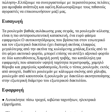
πώληση».Ελπίζουμε να συνεργαστούμε με περισσότερους πελάτες
για αμοιβαία ανάπτυξη και οφέλη.Καλωσορίζουμε τους πιθανούς
αγοραστές να επικοινωνήσουν μαζί μας.
Εισαγωγή
Τα ρουλεμάν βαθιάς αυλάκωσης μιας σειράς, τα ρουλεμάν κύλισης
είναι η πιο αντιπροσωπευτική κατασκευή, ένα ευρύ φάσμα
εφαρμογών.Ο αυτοκινητόδρομος που βρίσκεται στον εσωτερικό
και τον εξωτερικό δακτύλιο έχει διατομή ακτίνας ελαφρώς
μεγαλύτερης από την ακτίνα της κυλιόμενης μπάλας.Εκτός από το
ότι φέρει ακτινικό φορτίο, μπορεί επίσης να αντέξει αξονικό φορτίο
σε δύο κατευθύνσεις.Χαμηλή ροπή τριβής, πιο κατάλληλη για
εφαρμογές που απαιτούν υψηλή ταχύτητα περιστροφής, χαμηλό
θόρυβο και χαμηλούς κραδασμούς.Αυτός ο τύπος ρουλεμάν, εκτός
από ανοιχτό, διαθέτει ρουλεμάν με κάλυμμα σκόνης από χάλυβα,
ρουλεμάν από καουτσούκ ή ρουλεμάν με δακτύλιο ακινητοποίησης
στην εξωτερική διάμετρο του εξωτερικού δακτυλίου.
Εφαρμογή
● Αυτοκίνητα: πίσω τροχοί, κιβώτια ταχυτήτων, ηλεκτρικά
εξαρτήματα.