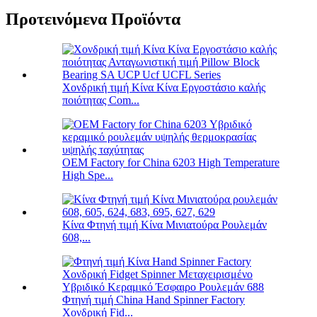
Προτεινόμενα Προϊόντα
Χονδρική τιμή Κίνα Κίνα Εργοστάσιο καλής
ποιότητας Com...
OEM Factory for China 6203 High Temperature
High Spe...
Κίνα Φτηνή τιμή Κίνα Μινιατούρα Ρουλεμάν
608,...
Φτηνή τιμή China Hand Spinner Factory
Χονδρική Fid...