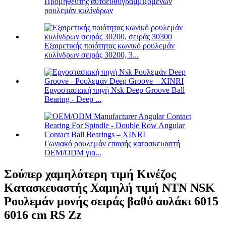
Προμηθευτής αυτοευθυγραμμιζόμενων
ρουλεμάν κυλίνδρων
Εξαιρετικής ποιότητας κωνικό ρουλεμάν
κυλίνδρων σειράς 30200, 3...
Εργοστασιακή πηγή Nsk Deep Groove Ball
Bearing - Deep ...
Γωνιακό ρουλεμάν επαφής κατασκευαστή
OEM/ODM για...
Σούπερ χαμηλότερη τιμή Κινέζος
Κατασκευαστής Χαμηλή τιμή NTN NSK
Ρουλεμάν μονής σειράς βαθύ αυλάκι 6015
6016 cm RS Zz