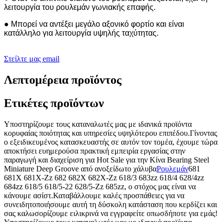
λειτουργία του ρουλεμάν γωνιακής επαφής.
● Μπορεί να αντέξει μεγάλο αξονικό φορτίο και είναι
κατάλληλο για λειτουργία υψηλής ταχύτητας.
Στείλτε μας email
Λεπτομέρεια προϊόντος
Ετικέτες προϊόντων
Υποστηρίζουμε τους καταναλωτές μας με ιδανικά προϊόντα
κορυφαίας ποιότητας και υπηρεσίες υψηλότερου επιπέδου.Γίνοντας
ο εξειδικευμένος κατασκευαστής σε αυτόν τον τομέα, έχουμε τώρα
αποκτήσει ευημερούσα πρακτική εμπειρία εργασίας στην
παραγωγή και διαχείριση για Hot Sale για την Κίνα Bearing Steel
Miniature Deep Groove από ανοξείδωτο χάλυβα
Ρουλεμάν
681
681X 681X-Zz 682 682X 682X-Zz 618/3 683zz 618/4 628/4zz
684zz 618/5 618/5-22 628/5-Zz 685zz, ο στόχος μας είναι να
κάνουμε ασίστ.Καταβάλλουμε καλές προσπάθειες για να
συνειδητοποιήσουμε αυτή τη δύσκολη κατάσταση που κερδίζει και
σας καλωσορίζουμε ειλικρινά να εγγραφείτε οπωσδήποτε για εμάς!