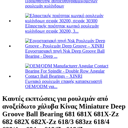
Προμηθευτής αυτοευθυγραμμιζόμενων
ρουλεμάν κυλίνδρων
Εξαιρετικής ποιότητας κωνικό ρουλεμάν
κυλίνδρων σειράς 30200, 3...
Εργοστασιακή πηγή Nsk Deep Groove Ball
Bearing - Deep ...
Γωνιακό ρουλεμάν επαφής κατασκευαστή
OEM/ODM για...
Καυτές εκπτώσεις για ρουλεμάν από
ανοξείδωτο χάλυβα Κίνας Miniature Deep
Groove Ball Bearing 681 681X 681X-Zz
682 682X 682X-Zz 618/3 683zz 618/4