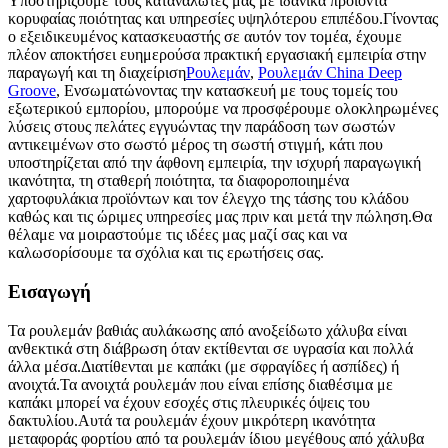
Υποστηρίζουμε τους καταναλωτές μας με ιδανικά προϊόντα
κορυφαίας ποιότητας και υπηρεσίες υψηλότερου επιπέδου.Γίνοντας
ο εξειδικευμένος κατασκευαστής σε αυτόν τον τομέα, έχουμε
πλέον αποκτήσει ευημερούσα πρακτική εργασιακή εμπειρία στην
παραγωγή και τη διαχείριση
Ρουλεμάν
,
Ρουλεμάν China Deep
Groove
, Ενσωματώνοντας την κατασκευή με τους τομείς του
εξωτερικού εμπορίου, μπορούμε να προσφέρουμε ολοκληρωμένες
λύσεις στους πελάτες εγγυώντας την παράδοση των σωστών
αντικειμένων στο σωστό μέρος τη σωστή στιγμή, κάτι που
υποστηρίζεται από την άφθονη εμπειρία, την ισχυρή παραγωγική
ικανότητα, τη σταθερή ποιότητα, τα διαφοροποιημένα
χαρτοφυλάκια προϊόντων και τον έλεγχο της τάσης του κλάδου
καθώς και τις ώριμες υπηρεσίες μας πριν και μετά την πώληση.Θα
θέλαμε να μοιραστούμε τις ιδέες μας μαζί σας και να
καλωσορίσουμε τα σχόλια και τις ερωτήσεις σας.
Εισαγωγή
Τα ρουλεμάν βαθιάς αυλάκωσης από ανοξείδωτο χάλυβα είναι
ανθεκτικά στη διάβρωση όταν εκτίθενται σε υγρασία και πολλά
άλλα μέσα.Διατίθενται με καπάκι (με σφραγίδες ή ασπίδες) ή
ανοιχτά.Τα ανοιχτά ρουλεμάν που είναι επίσης διαθέσιμα με
καπάκι μπορεί να έχουν εσοχές στις πλευρικές όψεις του
δακτυλίου.Αυτά τα ρουλεμάν έχουν μικρότερη ικανότητα
μεταφοράς φορτίου από τα ρουλεμάν ίδιου μεγέθους από χάλυβα