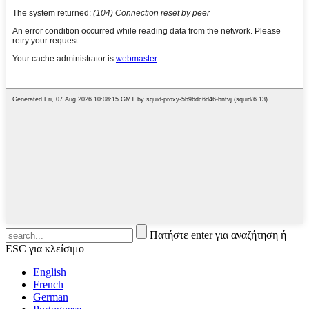
Πατήστε enter για αναζήτηση ή
ESC για κλείσιμο
English
French
German