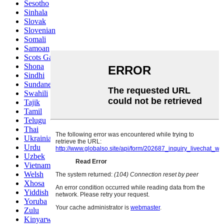
Sesotho
Sinhala
Slovak
Slovenian
Somali
Samoan
Scots Gaelic
Shona
Sindhi
Sundanese
Swahili
Tajik
Tamil
Telugu
Thai
Ukrainian
Urdu
Uzbek
Vietnamese
Welsh
Xhosa
Yiddish
Yoruba
Zulu
Kinyarwanda