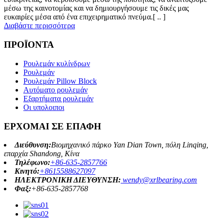
μέσω της καινοτομίας και να δημιουργήσουμε τις δικές μας
ευκαιρίες μέσα από ένα επιχειρηματικό πνεύμα.[ .. ]
Διαβάστε περισσότερα
ΠΡΟΪΟΝΤΑ
Ρουλεμάν κυλίνδρων
Ρουλεμάν
Ρουλεμάν Pillow Block
Αυτόματο ρουλεμάν
Εξαρτήματα ρουλεμάν
Οι υπολοιποι
ΕΡΧΟΜΑΙ ΣΕ ΕΠΑΦΗ
Διεύθυνση:
Βιομηχανικό πάρκο Yan Dian Town, πόλη Linqing,
επαρχία Shandong, Κίνα
Τηλέφωνο:
+86-635-2857766
Κινητό:
+8615588627097
ΗΛΕΚΤΡΟΝΙΚΗ ΔΙΕΥΘΥΝΣΗ:
wendy@xrlbearing.com
Φαξ:
+86-635-2857768