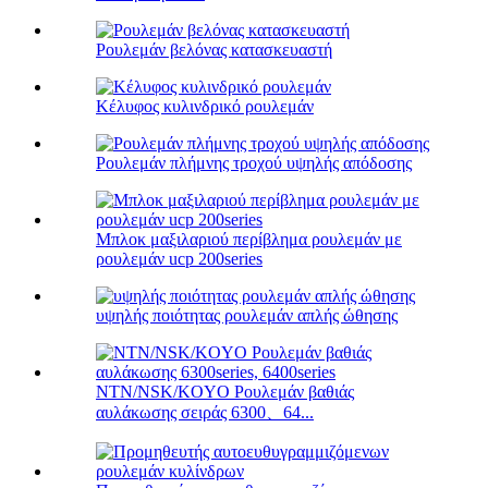
Ρουλεμάν βελόνας κατασκευαστή
Κέλυφος κυλινδρικό ρουλεμάν
Ρουλεμάν πλήμνης τροχού υψηλής απόδοσης
Μπλοκ μαξιλαριού περίβλημα ρουλεμάν με
ρουλεμάν ucp 200series
υψηλής ποιότητας ρουλεμάν απλής ώθησης
NTN/NSK/KOYO Ρουλεμάν βαθιάς
αυλάκωσης σειράς 6300、64...