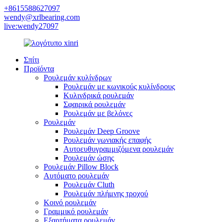
+8615588627097
wendy@xrlbearing.com
live:wendy27097
Σπίτι
Προϊόντα
Ρουλεμάν κυλίνδρων
Ρουλεμάν με κωνικούς κυλίνδρους
Κυλινδρικά ρουλεμάν
Σφαιρικά ρουλεμάν
Ρουλεμάν με βελόνες
Ρουλεμάν
Ρουλεμάν Deep Groove
Ρουλεμάν γωνιακής επαφής
Αυτοευθυγραμμιζόμενα ρουλεμάν
Ρουλεμάν ώσης
Ρουλεμάν Pillow Block
Αυτόματο ρουλεμάν
Ρουλεμάν Cluth
Ρουλεμάν πλήμνης τροχού
Κοινό ρουλεμάν
Γραμμικό ρουλεμάν
Εξαρτήματα ρουλεμάν