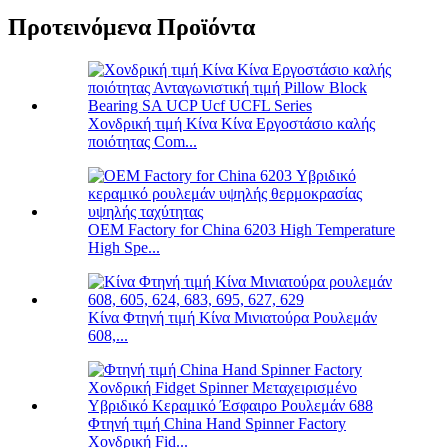
Προτεινόμενα Προϊόντα
Χονδρική τιμή Κίνα Κίνα Εργοστάσιο καλής
ποιότητας Com...
OEM Factory for China 6203 High Temperature
High Spe...
Κίνα Φτηνή τιμή Κίνα Μινιατούρα Ρουλεμάν
608,...
Φτηνή τιμή China Hand Spinner Factory
Χονδρική Fid...