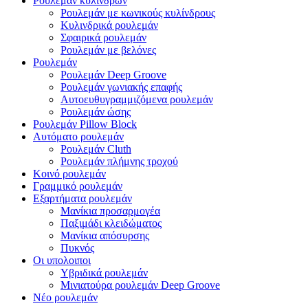
Ρουλεμάν κυλίνδρων
Ρουλεμάν με κωνικούς κυλίνδρους
Κυλινδρικά ρουλεμάν
Σφαιρικά ρουλεμάν
Ρουλεμάν με βελόνες
Ρουλεμάν
Ρουλεμάν Deep Groove
Ρουλεμάν γωνιακής επαφής
Αυτοευθυγραμμιζόμενα ρουλεμάν
Ρουλεμάν ώσης
Ρουλεμάν Pillow Block
Αυτόματο ρουλεμάν
Ρουλεμάν Cluth
Ρουλεμάν πλήμνης τροχού
Κοινό ρουλεμάν
Γραμμικό ρουλεμάν
Εξαρτήματα ρουλεμάν
Μανίκια προσαρμογέα
Παξιμάδι κλειδώματος
Μανίκια απόσυρσης
Πυκνός
Οι υπολοιποι
Υβριδικά ρουλεμάν
Μινιατούρα ρουλεμάν Deep Groove
Νέο ρουλεμάν