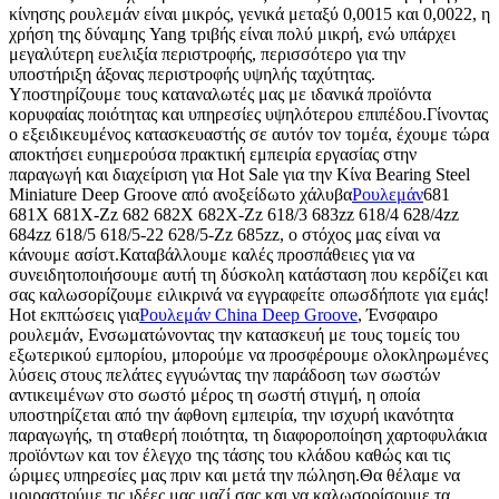
κίνησης ρουλεμάν είναι μικρός, γενικά μεταξύ 0,0015 και 0,0022, η
χρήση της δύναμης Yang τριβής είναι πολύ μικρή, ενώ υπάρχει
μεγαλύτερη ευελιξία περιστροφής, περισσότερο για την
υποστήριξη άξονας περιστροφής υψηλής ταχύτητας.
Υποστηρίζουμε τους καταναλωτές μας με ιδανικά προϊόντα
κορυφαίας ποιότητας και υπηρεσίες υψηλότερου επιπέδου.Γίνοντας
ο εξειδικευμένος κατασκευαστής σε αυτόν τον τομέα, έχουμε τώρα
αποκτήσει ευημερούσα πρακτική εμπειρία εργασίας στην
παραγωγή και διαχείριση για Hot Sale για την Κίνα Bearing Steel
Miniature Deep Groove από ανοξείδωτο χάλυβα
Ρουλεμάν
681
681X 681X-Zz 682 682X 682X-Zz 618/3 683zz 618/4 628/4zz
684zz 618/5 618/5-22 628/5-Zz 685zz, ο στόχος μας είναι να
κάνουμε ασίστ.Καταβάλλουμε καλές προσπάθειες για να
συνειδητοποιήσουμε αυτή τη δύσκολη κατάσταση που κερδίζει και
σας καλωσορίζουμε ειλικρινά να εγγραφείτε οπωσδήποτε για εμάς!
Hot εκπτώσεις για
Ρουλεμάν China Deep Groove
, Ένσφαιρο
ρουλεμάν, Ενσωματώνοντας την κατασκευή με τους τομείς του
εξωτερικού εμπορίου, μπορούμε να προσφέρουμε ολοκληρωμένες
λύσεις στους πελάτες εγγυώντας την παράδοση των σωστών
αντικειμένων στο σωστό μέρος τη σωστή στιγμή, η οποία
υποστηρίζεται από την άφθονη εμπειρία, την ισχυρή ικανότητα
παραγωγής, τη σταθερή ποιότητα, τη διαφοροποίηση χαρτοφυλάκια
προϊόντων και τον έλεγχο της τάσης του κλάδου καθώς και τις
ώριμες υπηρεσίες μας πριν και μετά την πώληση.Θα θέλαμε να
μοιραστούμε τις ιδέες μας μαζί σας και να καλωσορίσουμε τα