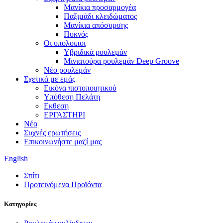
Μανίκια προσαρμογέα
Παξιμάδι κλειδώματος
Μανίκια απόσυρσης
Πυκνός
Οι υπολοιποι
Υβριδικά ρουλεμάν
Μινιατούρα ρουλεμάν Deep Groove
Νέο ρουλεμάν
Σχετικά με εμάς
Εικόνα πιστοποιητικού
Υπόθεση Πελάτη
Εκθεση
ΕΡΓΑΣΤΗΡΙ
Νέα
Συχνές ερωτήσεις
Επικοινωνήστε μαζί μας
English
Σπίτι
Προτεινόμενα Προϊόντα
Κατηγορίες