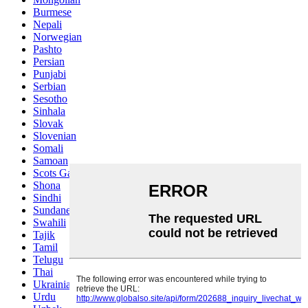
Burmese
Nepali
Norwegian
Pashto
Persian
Punjabi
Serbian
Sesotho
Sinhala
Slovak
Slovenian
Somali
Samoan
Scots Gaelic
Shona
Sindhi
Sundanese
Swahili
Tajik
Tamil
Telugu
Thai
Ukrainian
Urdu