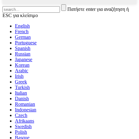
Πατήστε enter για αναζήτηση ή
ESC για κλείσιμο
English
French
German
Portuguese
Spanish
Russian
Japanese
Korean
Arabic
Irish
Greek
Turkish
Italian
Danish
Romanian
Indonesian
Czech
Afrikaans
Swedish
Polish
Basque