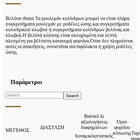
Βελόνα τ
hrust
Τα ρουλεμάν κυλίνδρων μπορεί να είναι πλήρη
συγκροτήματα ρουλεμάν με ροδέλες ώσης και συγκροτήματα
κυλινδρικού κλωβού ή συγκροτήματα κυλίνδρων βελόνας και
κλωβού.Η βελόνα κύλισης είναι σκληρυμένη και λεπτή
αλεσμένη για βέλτιστη κατανομή φορτίου.Όταν δεν πληρούνται
αυτές οι απαιτήσεις, συνιστάται ανεπιφύλακτα η χρήση ροδέλες
ώσης.
Παράμετροι
Βασικό lo
αξιολογήσεις
Όριο
ΔΙΑΣΤΑΣΗ
διαφημίσεων
φορτίου
ΜΕΓΕΘΟΣ
κόπωσης
Ταχ
δυναμικός
στατικός
ανα