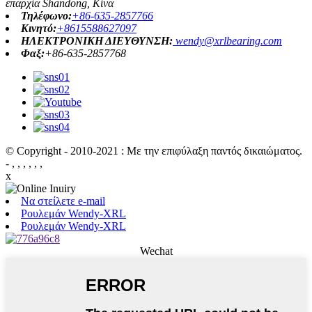
επαρχία Shandong, Κίνα
Τηλέφωνο:
+86-635-2857766
Κινητό:
+8615588627097
ΗΛΕΚΤΡΟΝΙΚΗ ΔΙΕΥΘΥΝΣΗ:
wendy@xrlbearing.com
Φαξ:
+86-635-2857768
© Copyright - 2010-2021 : Με την επιφύλαξη παντός δικαιώματος.
- , , , , , ,
x
Να στείλετε e-mail
Ρουλεμάν Wendy-XRL
Ρουλεμάν Wendy-XRL
Wechat