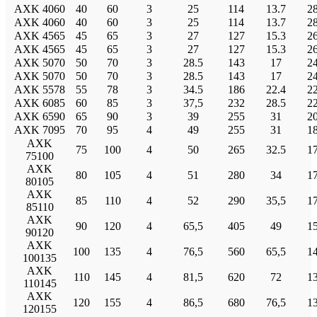
AXK 4060
40
60
3
25
114
13.7
2
AXK 4060
40
60
3
25
114
13.7
2
AXK 4565
45
65
3
27
127
15.3
2
AXK 4565
45
65
3
27
127
15.3
2
AXK 5070
50
70
3
28.5
143
17
2
AXK 5070
50
70
3
28.5
143
17
2
AXK 5578
55
78
3
34.5
186
22.4
2
AXK 6085
60
85
3
37,5
232
28.5
2
AXK 6590
65
90
3
39
255
31
2
AXK 7095
70
95
4
49
255
31
1
AXK
75
100
4
50
265
32.5
1
75100
AXK
80
105
4
51
280
34
1
80105
AXK
85
110
4
52
290
35,5
1
85110
AXK
90
120
4
65,5
405
49
1
90120
AXK
100
135
4
76,5
560
65,5
1
100135
AXK
110
145
4
81,5
620
72
1
110145
AXK
120
155
4
86,5
680
76,5
1
120155