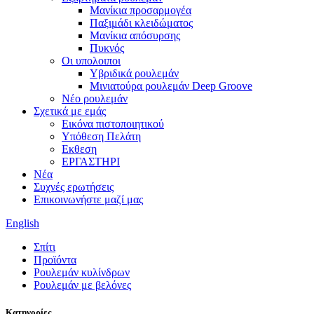
Μανίκια προσαρμογέα
Παξιμάδι κλειδώματος
Μανίκια απόσυρσης
Πυκνός
Οι υπολοιποι
Υβριδικά ρουλεμάν
Μινιατούρα ρουλεμάν Deep Groove
Νέο ρουλεμάν
Σχετικά με εμάς
Εικόνα πιστοποιητικού
Υπόθεση Πελάτη
Εκθεση
ΕΡΓΑΣΤΗΡΙ
Νέα
Συχνές ερωτήσεις
Επικοινωνήστε μαζί μας
English
Σπίτι
Προϊόντα
Ρουλεμάν κυλίνδρων
Ρουλεμάν με βελόνες
Κατηγορίες