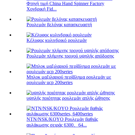
Φτηνή τιμή China Hand Spinner Factory
Χονδρική Fid...
Ρουλεμάν βελόνας κατασκευαστή
Κέλυφος κυλινδρικό ρουλεμάν
Ρουλεμάν πλήμνης τροχού υψηλής απόδοσης
Μπλοκ μαξιλαριού περίβλημα ρουλεμάν με
ρουλεμάν ucp 200series
υψηλής ποιότητας ρουλεμάν απλής ώθησης
NTN/NSK/KOYO Ρουλεμάν βαθιάς
αυλάκωσης σειράς 6300、64...