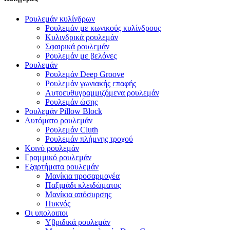
Ρουλεμάν κυλίνδρων
Ρουλεμάν με κωνικούς κυλίνδρους
Κυλινδρικά ρουλεμάν
Σφαιρικά ρουλεμάν
Ρουλεμάν με βελόνες
Ρουλεμάν
Ρουλεμάν Deep Groove
Ρουλεμάν γωνιακής επαφής
Αυτοευθυγραμμιζόμενα ρουλεμάν
Ρουλεμάν ώσης
Ρουλεμάν Pillow Block
Αυτόματο ρουλεμάν
Ρουλεμάν Cluth
Ρουλεμάν πλήμνης τροχού
Κοινό ρουλεμάν
Γραμμικό ρουλεμάν
Εξαρτήματα ρουλεμάν
Μανίκια προσαρμογέα
Παξιμάδι κλειδώματος
Μανίκια απόσυρσης
Πυκνός
Οι υπολοιποι
Υβριδικά ρουλεμάν