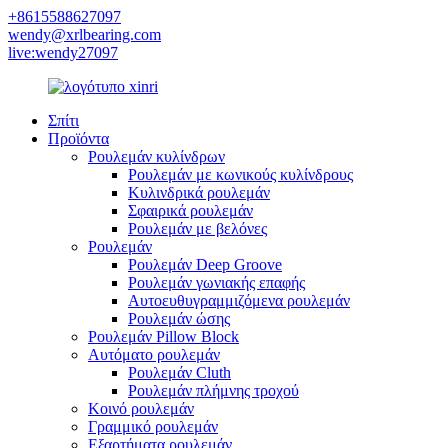
+8615588627097
wendy@xrlbearing.com
live:wendy27097
Σπίτι
Προϊόντα
Ρουλεμάν κυλίνδρων
Ρουλεμάν με κωνικούς κυλίνδρους
Κυλινδρικά ρουλεμάν
Σφαιρικά ρουλεμάν
Ρουλεμάν με βελόνες
Ρουλεμάν
Ρουλεμάν Deep Groove
Ρουλεμάν γωνιακής επαφής
Αυτοευθυγραμμιζόμενα ρουλεμάν
Ρουλεμάν ώσης
Ρουλεμάν Pillow Block
Αυτόματο ρουλεμάν
Ρουλεμάν Cluth
Ρουλεμάν πλήμνης τροχού
Κοινό ρουλεμάν
Γραμμικό ρουλεμάν
Εξαρτήματα ρουλεμάν