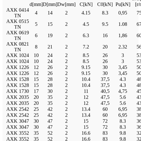
d[mm]
D[mm]
Dw[mm]
C[kN]
C0[kN]
Pu[kN]
[r/
AXK 0414
4
14
2
4.15
8.3
0,95
7
TN
AXK 0515
5
15
2
4.5
9.5
1.08
6
TN
AXK 0619
6
19
2
6.3
16
1,86
6
TN
AXK 0821
8
21
2
7.2
20
2.32
5
TN
AXK 1024
10
24
2
8.5
26
3
5
AXK 1024
10
24
2
8.5
26
3
5
AXK 1226
12
26
2
9.15
30
3,45
5
AXK 1226
12
26
2
9.15
30
3,45
5
AXK 1528
15
28
2
10.4
37,5
4.3
4
AXK 1528
15
28
2
10.4
37,5
4.3
4
AXK 1730
17
30
2
11
40,5
4,75
4
AXK 2035
20
35
2
12
47,5
5.6
4
AXK 2035
20
35
2
12
47,5
5.6
4
AXK 2542
25
42
2
13.4
60
6,95
3
AXK 2542
25
42
2
13.4
60
6,95
3
AXK 3047
30
47
2
15
72
8.3
3
AXK 3047
30
47
2
15
72
8.3
3
AXK 3552
35
52
2
16.6
83
9.8
3
AXK 3552
35
52
2
16.6
83
9.8
3