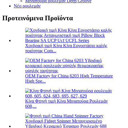
Μινιατούρα ρουλεμάν Deep Groove
Νέο ρουλεμάν
Προτεινόμενα Προϊόντα
Χονδρική τιμή Κίνα Κίνα Εργοστάσιο καλής
ποιότητας Com...
OEM Factory for China 6203 High Temperature
High Spe...
Κίνα Φτηνή τιμή Κίνα Μινιατούρα Ρουλεμάν
608,...