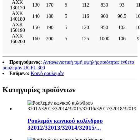
AXK
130
170
5
112
830
93
1
130170
AXK
140
180
5
116
900
96,5
1
140180
AXK
150
190
5
120
950
102
1
150190
AXK
160
200
5
125
1000
106
9
160200
Προηγούμενος:
Ανταγωνιστική τιμή υψηλής ποιότητας ένθετο
ρουλεμάν UCFL 300
Επόμενο:
Κοινό ρουλεμάν
Κατηγορίες προϊόντων
Ρουλεμάν κωνικού κυλίνδρου
32012/32013/32014/32015/...