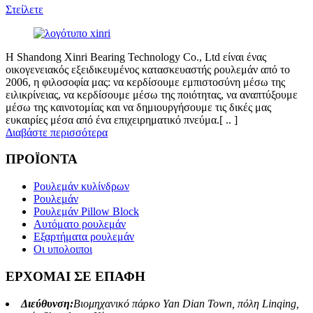
Στείλετε
Η Shandong Xinri Bearing Technology Co., Ltd είναι ένας
οικογενειακός εξειδικευμένος κατασκευαστής ρουλεμάν από το
2006, η φιλοσοφία μας: να κερδίσουμε εμπιστοσύνη μέσω της
ειλικρίνειας, να κερδίσουμε μέσω της ποιότητας, να αναπτύξουμε
μέσω της καινοτομίας και να δημιουργήσουμε τις δικές μας
ευκαιρίες μέσα από ένα επιχειρηματικό πνεύμα.[ .. ]
Διαβάστε περισσότερα
ΠΡΟΪΟΝΤΑ
Ρουλεμάν κυλίνδρων
Ρουλεμάν
Ρουλεμάν Pillow Block
Αυτόματο ρουλεμάν
Εξαρτήματα ρουλεμάν
Οι υπολοιποι
ΕΡΧΟΜΑΙ ΣΕ ΕΠΑΦΗ
Διεύθυνση:
Βιομηχανικό πάρκο Yan Dian Town, πόλη Linqing,