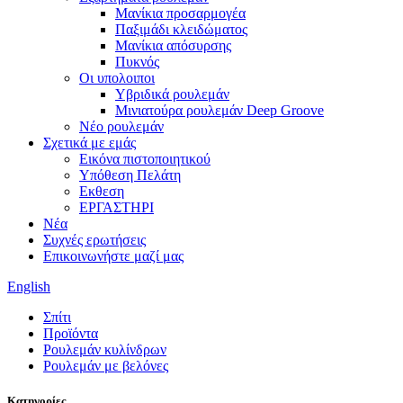
Μανίκια προσαρμογέα
Παξιμάδι κλειδώματος
Μανίκια απόσυρσης
Πυκνός
Οι υπολοιποι
Υβριδικά ρουλεμάν
Μινιατούρα ρουλεμάν Deep Groove
Νέο ρουλεμάν
Σχετικά με εμάς
Εικόνα πιστοποιητικού
Υπόθεση Πελάτη
Εκθεση
ΕΡΓΑΣΤΗΡΙ
Νέα
Συχνές ερωτήσεις
Επικοινωνήστε μαζί μας
English
Σπίτι
Προϊόντα
Ρουλεμάν κυλίνδρων
Ρουλεμάν με βελόνες
Κατηγορίες