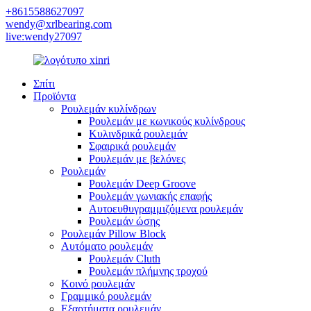
+8615588627097
wendy@xrlbearing.com
live:wendy27097
Σπίτι
Προϊόντα
Ρουλεμάν κυλίνδρων
Ρουλεμάν με κωνικούς κυλίνδρους
Κυλινδρικά ρουλεμάν
Σφαιρικά ρουλεμάν
Ρουλεμάν με βελόνες
Ρουλεμάν
Ρουλεμάν Deep Groove
Ρουλεμάν γωνιακής επαφής
Αυτοευθυγραμμιζόμενα ρουλεμάν
Ρουλεμάν ώσης
Ρουλεμάν Pillow Block
Αυτόματο ρουλεμάν
Ρουλεμάν Cluth
Ρουλεμάν πλήμνης τροχού
Κοινό ρουλεμάν
Γραμμικό ρουλεμάν
Εξαρτήματα ρουλεμάν