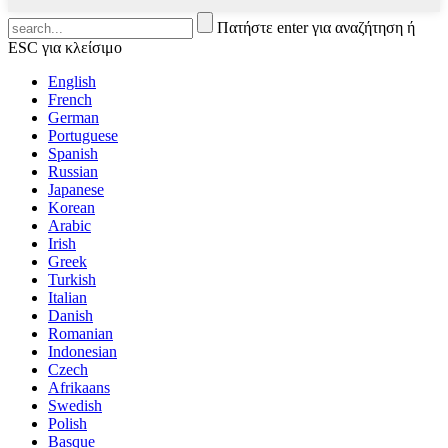
Πατήστε enter για αναζήτηση ή
ESC για κλείσιμο
English
French
German
Portuguese
Spanish
Russian
Japanese
Korean
Arabic
Irish
Greek
Turkish
Italian
Danish
Romanian
Indonesian
Czech
Afrikaans
Swedish
Polish
Basque