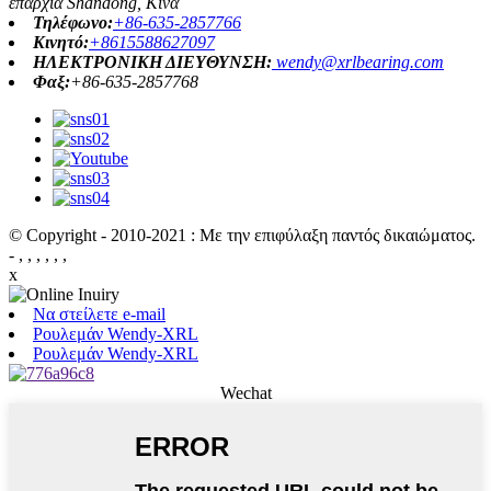
επαρχία Shandong, Κίνα
Τηλέφωνο:
+86-635-2857766
Κινητό:
+8615588627097
ΗΛΕΚΤΡΟΝΙΚΗ ΔΙΕΥΘΥΝΣΗ:
wendy@xrlbearing.com
Φαξ:
+86-635-2857768
© Copyright - 2010-2021 : Με την επιφύλαξη παντός δικαιώματος.
- , , , , , ,
x
Να στείλετε e-mail
Ρουλεμάν Wendy-XRL
Ρουλεμάν Wendy-XRL
Wechat