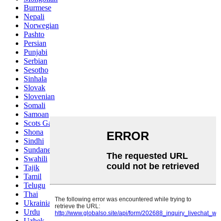
Burmese
Nepali
Norwegian
Pashto
Persian
Punjabi
Serbian
Sesotho
Sinhala
Slovak
Slovenian
Somali
Samoan
Scots Gaelic
Shona
Sindhi
Sundanese
Swahili
Tajik
Tamil
Telugu
Thai
Ukrainian
Urdu
Uzbek