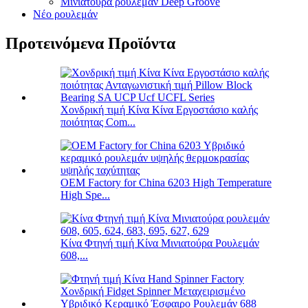
Μινιατούρα ρουλεμάν Deep Groove
Νέο ρουλεμάν
Προτεινόμενα Προϊόντα
Χονδρική τιμή Κίνα Κίνα Εργοστάσιο καλής
ποιότητας Com...
OEM Factory for China 6203 High Temperature
High Spe...
Κίνα Φτηνή τιμή Κίνα Μινιατούρα Ρουλεμάν
608,...