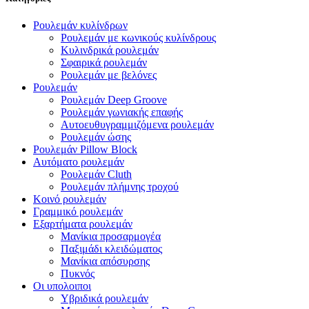
Ρουλεμάν κυλίνδρων
Ρουλεμάν με κωνικούς κυλίνδρους
Κυλινδρικά ρουλεμάν
Σφαιρικά ρουλεμάν
Ρουλεμάν με βελόνες
Ρουλεμάν
Ρουλεμάν Deep Groove
Ρουλεμάν γωνιακής επαφής
Αυτοευθυγραμμιζόμενα ρουλεμάν
Ρουλεμάν ώσης
Ρουλεμάν Pillow Block
Αυτόματο ρουλεμάν
Ρουλεμάν Cluth
Ρουλεμάν πλήμνης τροχού
Κοινό ρουλεμάν
Γραμμικό ρουλεμάν
Εξαρτήματα ρουλεμάν
Μανίκια προσαρμογέα
Παξιμάδι κλειδώματος
Μανίκια απόσυρσης
Πυκνός
Οι υπολοιποι
Υβριδικά ρουλεμάν