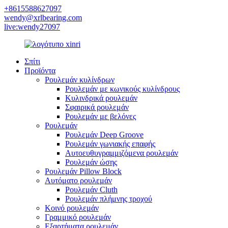
+8615588627097
wendy@xrlbearing.com
live:wendy27097
Σπίτι
Προϊόντα
Ρουλεμάν κυλίνδρων
Ρουλεμάν με κωνικούς κυλίνδρους
Κυλινδρικά ρουλεμάν
Σφαιρικά ρουλεμάν
Ρουλεμάν με βελόνες
Ρουλεμάν
Ρουλεμάν Deep Groove
Ρουλεμάν γωνιακής επαφής
Αυτοευθυγραμμιζόμενα ρουλεμάν
Ρουλεμάν ώσης
Ρουλεμάν Pillow Block
Αυτόματο ρουλεμάν
Ρουλεμάν Cluth
Ρουλεμάν πλήμνης τροχού
Κοινό ρουλεμάν
Γραμμικό ρουλεμάν
Εξαρτήματα ρουλεμάν