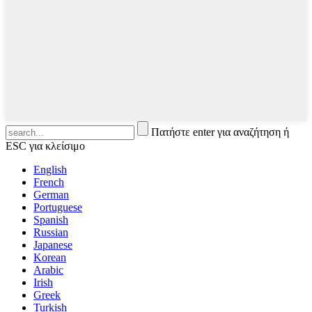
Πατήστε enter για αναζήτηση ή
ESC για κλείσιμο
English
French
German
Portuguese
Spanish
Russian
Japanese
Korean
Arabic
Irish
Greek
Turkish