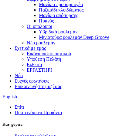
Μανίκια προσαρμογέα
Παξιμάδι κλειδώματος
Μανίκια απόσυρσης
Πυκνός
Οι υπολοιποι
Υβριδικά ρουλεμάν
Μινιατούρα ρουλεμάν Deep Groove
Νέο ρουλεμάν
Σχετικά με εμάς
Εικόνα πιστοποιητικού
Υπόθεση Πελάτη
Εκθεση
ΕΡΓΑΣΤΗΡΙ
Νέα
Συχνές ερωτήσεις
Επικοινωνήστε μαζί μας
English
Σπίτι
Προτεινόμενα Προϊόντα
Κατηγορίες