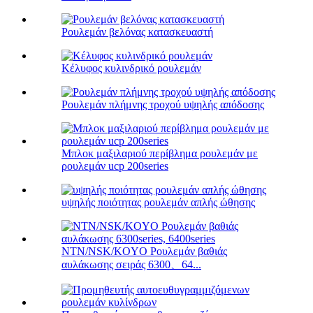
Ρουλεμάν βελόνας κατασκευαστή
Κέλυφος κυλινδρικό ρουλεμάν
Ρουλεμάν πλήμνης τροχού υψηλής απόδοσης
Μπλοκ μαξιλαριού περίβλημα ρουλεμάν με
ρουλεμάν ucp 200series
υψηλής ποιότητας ρουλεμάν απλής ώθησης
NTN/NSK/KOYO Ρουλεμάν βαθιάς
αυλάκωσης σειράς 6300、64...