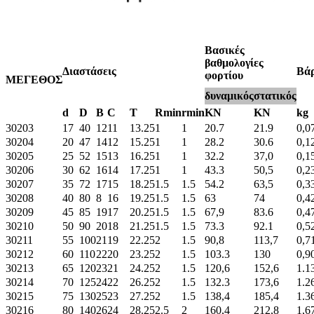
Βασικές
βαθμολογίες
Διαστάσεις
Βά
φορτίου
ΜΕΓΕΘΟΣ
δυναμικός
στατικός
d
D
B
C
T
Rmin
rmin
KN
KN
kg
30203
17
40
12
11
13.25
1
1
20.7
21.9
0,0
30204
20
47
14
12
15.25
1
1
28.2
30.6
0,1
30205
25
52
15
13
16.25
1
1
32.2
37,0
0,1
30206
30
62
16
14
17.25
1
1
43.3
50,5
0,2
30207
35
72
17
15
18.25
1.5
1.5
54.2
63,5
0,3
30208
40
80
8
16
19.25
1.5
1.5
63
74
0,4
30209
45
85
19
17
20.25
1.5
1.5
67,9
83.6
0,4
30210
50
90
20
18
21.25
1.5
1.5
73.3
92.1
0,5
30211
55
100
21
19
22.25
2
1.5
90,8
113,7
0,7
30212
60
110
22
20
23.25
2
1.5
103.3
130
0,9
30213
65
120
23
21
24.25
2
1.5
120,6
152,6
1.1
30214
70
125
24
22
26.25
2
1.5
132.3
173,6
1.2
30215
75
130
25
23
27.25
2
1.5
138,4
185,4
1.3
30216
80
140
26
24
28.25
2.5
2
160,4
212,8
1,6