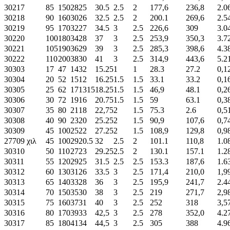
30217
85
150
28
25
30.5
2.5
2
177,6
236,8
2.0
30218
90
160
30
26
32.5
2.5
2
200.1
269,6
2.5
30219
95
170
32
27
34.5
3
2.5
226,6
309
3.0
30220
100
180
34
28
37
3
2.5
253,9
350,3
3.7
30221
105
190
36
29
39
3
2.5
285,3
398,6
4.3
30222
110
200
38
30
41
3
2.5
314,9
443,6
5.2
30303
17
47
14
32
15.25
1
1
28.3
27.2
0,1
30304
20
52
15
12
16.25
1.5
1.5
33.1
33.2
0,1
30305
25
62
17
1315
18.25
1.5
1.5
46,9
48.1
0,2
30306
30
72
19
16
20.75
1.5
1.5
59
63.1
0,3
30307
35
80
21
18
22,75
2
1.5
75.3
2.6
0,5
30308
40
90
23
20
25.25
2
1.5
90,9
107,6
0,7
30309
45
100
25
22
27.25
2
1.5
108,9
129,8
0,9
27709 χιλ
45
100
29
20.5
32
2.5
2
101.1
110,8
1.0
30310
50
110
27
23
29.25
2.5
2
130.1
157.1
1.2
30311
55
120
29
25
31.5
2.5
2.5
153.3
187,6
1.6
30312
60
130
31
26
33.5
3
2.5
171,4
210,0
1,9
30313
65
140
33
28
36
3
2.5
195,9
241,7
2.4
30314
70
150
35
30
38
3
2.5
219
271,7
2,9
30315
75
160
37
31
40
3
2.5
252
318
3,5
30316
80
170
39
33
42,5
3
2.5
278
352,0
4.2
30317
85
180
41
34
44,5
3
2.5
305
388
4.9