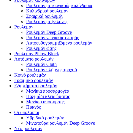
Ρουλεμάν κυλίνδρων
Ρουλεμάν με κωνικούς κυλίνδρους
Κυλινδρικά ρουλεμάν
Σφαιρικά ρουλεμάν
Ρουλεμάν με βελόνες
Ρουλεμάν
Ρουλεμάν Deep Groove
Ρουλεμάν γωνιακής επαφής
Αυτοευθυγραμμιζόμενα ρουλεμάν
Ρουλεμάν ώσης
Ρουλεμάν Pillow Block
Αυτόματο ρουλεμάν
Ρουλεμάν Cluth
Ρουλεμάν πλήμνης τροχού
Κοινό ρουλεμάν
Γραμμικό ρουλεμάν
Εξαρτήματα ρουλεμάν
Μανίκια προσαρμογέα
Παξιμάδι κλειδώματος
Μανίκια απόσυρσης
Πυκνός
Οι υπολοιποι
Υβριδικά ρουλεμάν
Μινιατούρα ρουλεμάν Deep Groove
Νέο ρουλεμάν