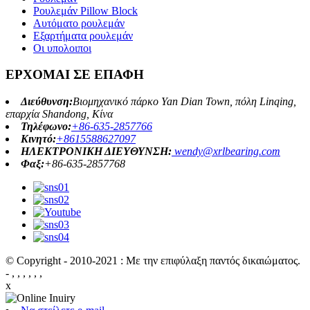
Ρουλεμάν Pillow Block
Αυτόματο ρουλεμάν
Εξαρτήματα ρουλεμάν
Οι υπολοιποι
ΕΡΧΟΜΑΙ ΣΕ ΕΠΑΦΗ
Διεύθυνση:
Βιομηχανικό πάρκο Yan Dian Town, πόλη Linqing,
επαρχία Shandong, Κίνα
Τηλέφωνο:
+86-635-2857766
Κινητό:
+8615588627097
ΗΛΕΚΤΡΟΝΙΚΗ ΔΙΕΥΘΥΝΣΗ:
wendy@xrlbearing.com
Φαξ:
+86-635-2857768
© Copyright - 2010-2021 : Με την επιφύλαξη παντός δικαιώματος.
- , , , , , ,
x