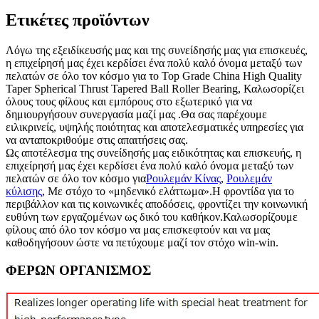
Ετικέτες προϊόντων
Λόγω της εξειδίκευσής μας και της συνείδησής μας για επισκευές,
η επιχείρησή μας έχει κερδίσει ένα πολύ καλό όνομα μεταξύ των
πελατών σε όλο τον κόσμο για το Top Grade China High Quality
Taper Spherical Thrust Tapered Ball Roller Bearing, Καλωσορίζει
όλους τους φίλους και εμπόρους στο εξωτερικό για να
δημιουργήσουν συνεργασία μαζί μας .Θα σας παρέχουμε
ειλικρινείς, υψηλής ποιότητας και αποτελεσματικές υπηρεσίες για
να ανταποκριθούμε στις απαιτήσεις σας.
Ως αποτέλεσμα της συνείδησής μας ειδικότητας και επισκευής, η
επιχείρησή μας έχει κερδίσει ένα πολύ καλό όνομα μεταξύ των
πελατών σε όλο τον κόσμο για
Ρουλεμάν Κίνας
,
Ρουλεμάν
κύλισης
, Με στόχο το «μηδενικό ελάττωμα».Η φροντίδα για το
περιβάλλον και τις κοινωνικές αποδόσεις, φροντίζει την κοινωνική
ευθύνη των εργαζομένων ως δικό του καθήκον.Καλωσορίζουμε
φίλους από όλο τον κόσμο να μας επισκεφτούν και να μας
καθοδηγήσουν ώστε να πετύχουμε μαζί τον στόχο win-win.
ΦΕΡΩΝ ΟΡΓΑΝΙΣΜΟΣ