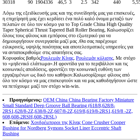
30318
90
190
43
36
46,5
3
2.5
342
440
5,5
Λόγω της εξειδίκευσής μας και της συνείδησής μας για επισκευές,
η επιχείρησή μας έχει κερδίσει ένα πολύ καλό όνομα μεταξύ των
πελατών σε όλο τον κόσμο για το Top Grade China High Quality
Taper Spherical Thrust Tapered Ball Roller Bearing, Καλωσορίζει
όλους τους φίλους και εμπόρους στο εξωτερικό για να
δημιουργήσουν συνεργασία μαζί μας .Θα σας παρέχουμε
ειλικρινείς, υψηλής ποιότητας και αποτελεσματικές υπηρεσίες για
να ανταποκριθούμε στις απαιτήσεις σας.
Κορυφαίος βαθμός
Ρουλεμάν Κίνας
,
Ρουλεμάν κύλισης
, Με στόχο
το «μηδενικό ελάττωμα».Η φροντίδα για το περιβάλλον και τις
κοινωνικές αποδόσεις, φροντίζει την κοινωνική ευθύνη των
εργαζομένων ως δικό του καθήκον.Καλωσορίζουμε φίλους από
όλο τον κόσμο να μας επισκεφτούν και να μας καθοδηγήσουν ώστε
να πετύχουμε μαζί τον στόχο win-win.
Προηγούμενος:
OEM China China Bearing Factory Miniature
Small Standard Deep Groove Ball Bearing (618/8,628/8-
2RS1,628/8-2Z,638/8-2Z,607/8-2Z,619/8,619/8-2RS1,619/8 -2Z,
608,608-2RSH,608-2RSL)
Επόμενο:
Χονδρέμποροι της Κίνας Cone Crusher Cooper
Bushing for Nordberg Symons Socket Liner Eccentric Shaft
Bushing