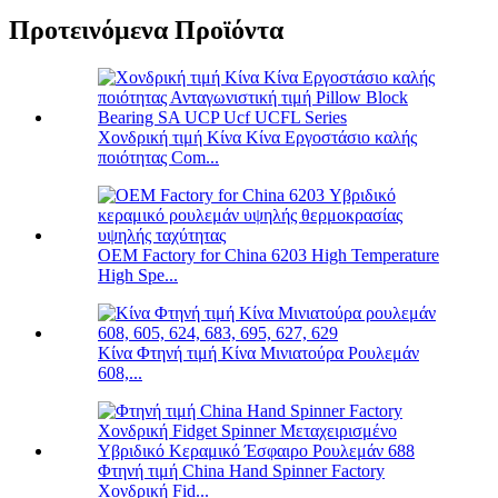
Προτεινόμενα Προϊόντα
Χονδρική τιμή Κίνα Κίνα Εργοστάσιο καλής
ποιότητας Com...
OEM Factory for China 6203 High Temperature
High Spe...
Κίνα Φτηνή τιμή Κίνα Μινιατούρα Ρουλεμάν
608,...
Φτηνή τιμή China Hand Spinner Factory
Χονδρική Fid...