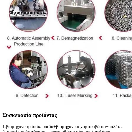
Συσκευασία προϊόντος
1.βιομηχανική συσκευασία+βιομηχανικά χαρτοκιβώτια+παλέτες
2. κουτί μονής μάρκας + χαρτοκιβώτια μάρκας + παλέτες