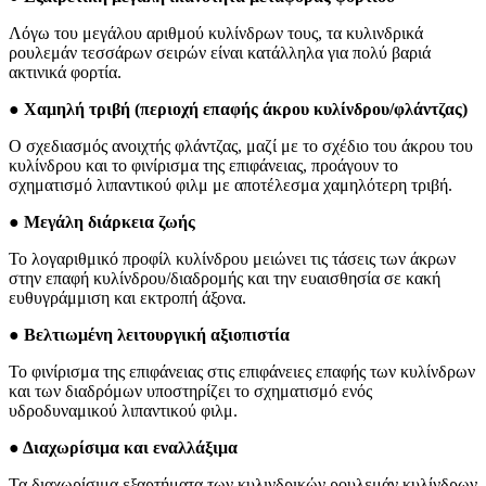
Λόγω του μεγάλου αριθμού κυλίνδρων τους, τα κυλινδρικά
ρουλεμάν τεσσάρων σειρών είναι κατάλληλα για πολύ βαριά
ακτινικά φορτία.
● Χαμηλή τριβή (περιοχή επαφής άκρου κυλίνδρου/φλάντζας)
Ο σχεδιασμός ανοιχτής φλάντζας, μαζί με το σχέδιο του άκρου του
κυλίνδρου και το φινίρισμα της επιφάνειας, προάγουν το
σχηματισμό λιπαντικού φιλμ με αποτέλεσμα χαμηλότερη τριβή.
● Μεγάλη διάρκεια ζωής
Το λογαριθμικό προφίλ κυλίνδρου μειώνει τις τάσεις των άκρων
στην επαφή κυλίνδρου/διαδρομής και την ευαισθησία σε κακή
ευθυγράμμιση και εκτροπή άξονα.
● Βελτιωμένη λειτουργική αξιοπιστία
Το φινίρισμα της επιφάνειας στις επιφάνειες επαφής των κυλίνδρων
και των διαδρόμων υποστηρίζει το σχηματισμό ενός
υδροδυναμικού λιπαντικού φιλμ.
● Διαχωρίσιμα και εναλλάξιμα
Τα διαχωρίσιμα εξαρτήματα των κυλινδρικών ρουλεμάν κυλίνδρων