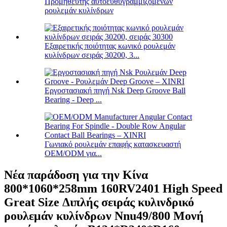
Προμηθευτής αυτοευθυγραμμιζόμενων
ρουλεμάν κυλίνδρων
Εξαιρετικής ποιότητας κωνικό ρουλεμάν
κυλίνδρων σειράς 30200, 3...
Εργοστασιακή πηγή Nsk Deep Groove Ball
Bearing - Deep ...
Γωνιακό ρουλεμάν επαφής κατασκευαστή
OEM/ODM για...
Νέα παράδοση για την Κίνα
800*1060*258mm 160RV2401 High Speed
​​Great Size Διπλής σειράς κυλινδρικό
ρουλεμάν κυλίνδρων Nnu49/800 Μονή