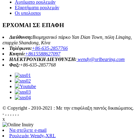
Αυτόματο ρουλεμάν
Εξαρτήματα ρουλεμάν
Οι υπολοιποι
ΕΡΧΟΜΑΙ ΣΕ ΕΠΑΦΗ
Διεύθυνση:
Βιομηχανικό πάρκο Yan Dian Town, πόλη Linqing,
επαρχία Shandong, Κίνα
Τηλέφωνο:
+86-635-2857766
Κινητό:
+8615588627097
ΗΛΕΚΤΡΟΝΙΚΗ ΔΙΕΥΘΥΝΣΗ:
wendy@xrlbearing.com
Φαξ:
+86-635-2857768
© Copyright - 2010-2021 : Με την επιφύλαξη παντός δικαιώματος.
- , , , , , ,
x
Να στείλετε e-mail
Ρουλεμάν Wendy-XRL