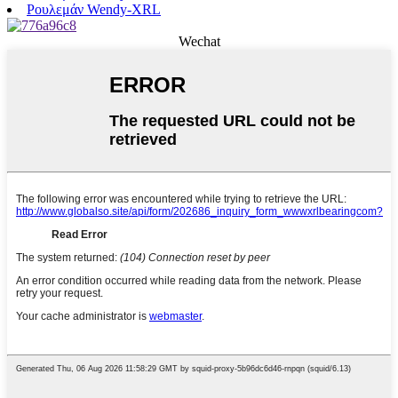
Ρουλεμάν Wendy-XRL
Wechat