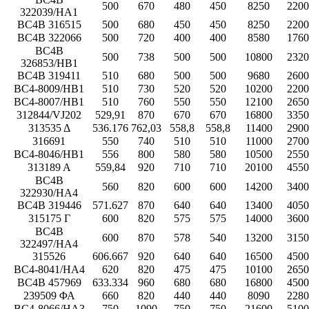
500
670
480
450
8250
2200
322039/HA1
BC4B 316515
500
680
450
450
8250
2200
BC4B 322066
500
720
400
400
8580
1760
BC4B
500
738
500
500
10800
2320
326853/HB1
BC4B 319411
510
680
500
500
9680
2600
BC4-8009/HB1
510
730
520
520
10200
2200
BC4-8007/HB1
510
760
550
550
12100
2650
312844/VJ202
529,91
870
670
670
16800
3350
313535 Δ
536.176
762,03
558,8
558,8
11400
2900
316691
550
740
510
510
11000
2700
BC4-8046/HB1
556
800
580
580
10500
2550
313189 Α
559,84
920
710
710
20100
4550
BC4B
560
820
600
600
14200
3400
322930/HA4
BC4B 319446
571.627
870
640
640
13400
4050
315175 Γ
600
820
575
575
14000
3600
BC4B
600
870
578
540
13200
3150
322497/HA4
315526
606.667
920
640
640
16500
4500
BC4-8041/HA4
620
820
475
475
10100
2650
BC4B 457969
633.334
960
680
680
16800
4500
239509 ΦΑ
660
820
440
440
8090
2280
BC4-8066/HA3
750
1090
750
750
21600
5100