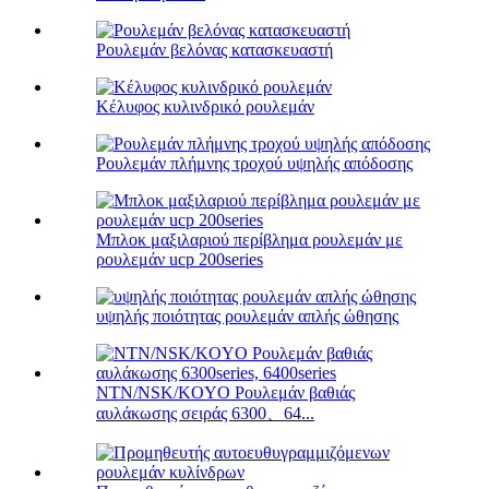
Ρουλεμάν βελόνας κατασκευαστή
Κέλυφος κυλινδρικό ρουλεμάν
Ρουλεμάν πλήμνης τροχού υψηλής απόδοσης
Μπλοκ μαξιλαριού περίβλημα ρουλεμάν με
ρουλεμάν ucp 200series
υψηλής ποιότητας ρουλεμάν απλής ώθησης
NTN/NSK/KOYO Ρουλεμάν βαθιάς
αυλάκωσης σειράς 6300、64...