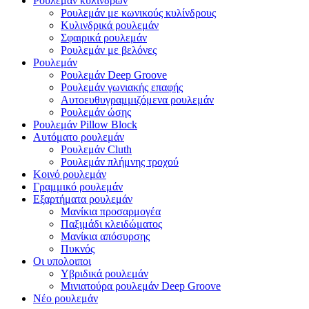
Ρουλεμάν κυλίνδρων
Ρουλεμάν με κωνικούς κυλίνδρους
Κυλινδρικά ρουλεμάν
Σφαιρικά ρουλεμάν
Ρουλεμάν με βελόνες
Ρουλεμάν
Ρουλεμάν Deep Groove
Ρουλεμάν γωνιακής επαφής
Αυτοευθυγραμμιζόμενα ρουλεμάν
Ρουλεμάν ώσης
Ρουλεμάν Pillow Block
Αυτόματο ρουλεμάν
Ρουλεμάν Cluth
Ρουλεμάν πλήμνης τροχού
Κοινό ρουλεμάν
Γραμμικό ρουλεμάν
Εξαρτήματα ρουλεμάν
Μανίκια προσαρμογέα
Παξιμάδι κλειδώματος
Μανίκια απόσυρσης
Πυκνός
Οι υπολοιποι
Υβριδικά ρουλεμάν
Μινιατούρα ρουλεμάν Deep Groove
Νέο ρουλεμάν