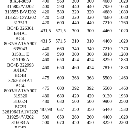
π.Χ.4-8059
400
560
300
300
4680
1020
315802/VJ202
400
590
440
440
7920
1660
313555 B/VJ202
420
580
320
320
4680
1080
313555 C/VJ202
420
580
320
320
4680
1080
313513
420
600
440
440
7210
1760
BC4B 326361
431,5
571,5
300
300
4460
1020
B/HA1
BC4-
431,5
571,5
310
310
4460
1020
8037/HA1VA907
635043
440
660
340
340
7210
1370
315811 Ε
450
590
300
300
3910
1200
315196 Α
460
650
424
424
8250
1830
BC4B 322993
460
650
460
424
7810
1830
A/HA7
BC4B
475
600
368
368
5500
1460
326261/HA1
BC4-
475
600
392
392
5500
1460
8003/HA1VA907
319320
480
680
420
420
9130
1930
316624
480
680
500
500
9900
2500
BC2B
487,98
637
350
350
6440
1530
326196/HA1VJ202
319254/VJ202
500
650
260
260
4400
1020
316083 Α
500
670
450
450
8250
2200
BC4B