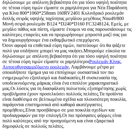
δηλώσουμε με απόλυτη βεβαιότητα ότι για τόσο υψηλή ποιότητα
σε τέτοια εύρη τιμών είμαστε οι χαμηλότεροι για Νέα Παράδοση
για Κίνα 800*1060*258mm 160RV2401 Κυλινδρικό ρουλεμάν
διπλής σειράς υψηλής ταχύτητας μεγάλου μεγέθους Nnu49/800
Μονή σειρά ρουλεμάν B124 *D240*D160 FC3248124, Εμείς, με
μεγάλο πάθος και πίστη, είμαστε έτοιμοι να σας παρουσιάσουμε τις
καλύτερες εταιρείες και να προχωρήσουμε μπροστά μαζί σας για
να δημιουργήσουμε ένα εκθαμβωτικό επερχόμενο.
Όσον αφορά τα επιθετικά εύρη τιμών, πιστεύουμε ότι θα ψάξετε
πολύ για οτιδήποτε μπορεί να μας νικήσει.Μπορούμε εύκολα να
δηλώσουμε με απόλυτη βεβαιότητα ότι για τόσο υψηλή ποιότητα
σε τέτοια εύρη τιμών είμαστε οι χαμηλότεροι
Ρουλεμάν Κίνας
,
Αυτοευθυγραμμιζόμενο ρουλεμάν
, Λαμβάνουμε μέτρα με
οποιοδήποτε τίμημα για να επιτύχουμε ουσιαστικά τον πιο
ενημερωμένο εξοπλισμό και διαδικασίες.Η συσκευασία της
υποδεικνυόμενης μάρκας είναι ένα επιπλέον χαρακτηριστικό
μας.Οι λύσεις για τη διασφάλιση πολυετούς εξυπηρέτησης χωρίς
προβλήματα έχουν προσελκύσει πολλούς πελάτες.Τα προϊόντα
είναι διαθέσιμα σε βελτιωμένα σχέδια και πλουσιότερη ποικιλία,
παράγονται επιστημονικά από καθαρά ακατέργαστες
προμήθειες.Είναι προσβάσιμο σε μια ποικιλία σχεδίων και
προδιαγραφών για την επιλογή.Οι πιο πρόσφατες φόρμες είναι
πολύ καλύτερες από την προηγούμενη και είναι εξαιρετικά
δημοφιλείς σε πολλούς πελάτες.