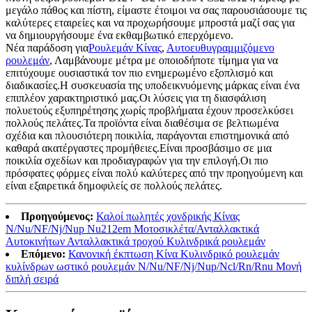
μεγάλο πάθος και πίστη, είμαστε έτοιμοι να σας παρουσιάσουμε τις
καλύτερες εταιρείες και να προχωρήσουμε μπροστά μαζί σας για
να δημιουργήσουμε ένα εκθαμβωτικό επερχόμενο.
Νέα παράδοση για
Ρουλεμάν Κίνας
,
Αυτοευθυγραμμιζόμενο
ρουλεμάν
, Λαμβάνουμε μέτρα με οποιοδήποτε τίμημα για να
επιτύχουμε ουσιαστικά τον πιο ενημερωμένο εξοπλισμό και
διαδικασίες.Η συσκευασία της υποδεικνυόμενης μάρκας είναι ένα
επιπλέον χαρακτηριστικό μας.Οι λύσεις για τη διασφάλιση
πολυετούς εξυπηρέτησης χωρίς προβλήματα έχουν προσελκύσει
πολλούς πελάτες.Τα προϊόντα είναι διαθέσιμα σε βελτιωμένα
σχέδια και πλουσιότερη ποικιλία, παράγονται επιστημονικά από
καθαρά ακατέργαστες προμήθειες.Είναι προσβάσιμο σε μια
ποικιλία σχεδίων και προδιαγραφών για την επιλογή.Οι πιο
πρόσφατες φόρμες είναι πολύ καλύτερες από την προηγούμενη και
είναι εξαιρετικά δημοφιλείς σε πολλούς πελάτες.
Προηγούμενος:
Καλοί πωλητές χονδρικής Κίνας
N/Nu/NF/Nj/Nup Nu212em Μοτοσικλέτα/Ανταλλακτικά
Αυτοκινήτων Ανταλλακτικά τροχού Κυλινδρικά ρουλεμάν
Επόμενο:
Κανονική έκπτωση Κίνα Κυλινδρικό ρουλεμάν
κυλίνδρων ωστικό ρουλεμάν N/Nu/NF/Nj/Nup/Ncl/Rn/Rnu Μονή
διπλή σειρά