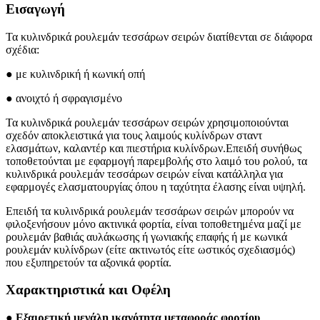
Εισαγωγή
Τα κυλινδρικά ρουλεμάν τεσσάρων σειρών διατίθενται σε διάφορα
σχέδια:
● με κυλινδρική ή κωνική οπή
● ανοιχτό ή σφραγισμένο
Τα κυλινδρικά ρουλεμάν τεσσάρων σειρών χρησιμοποιούνται
σχεδόν αποκλειστικά για τους λαιμούς κυλίνδρων σταντ
ελασμάτων, καλαντέρ και πιεστήρια κυλίνδρων.Επειδή συνήθως
τοποθετούνται με εφαρμογή παρεμβολής στο λαιμό του ρολού, τα
κυλινδρικά ρουλεμάν τεσσάρων σειρών είναι κατάλληλα για
εφαρμογές ελασματουργίας όπου η ταχύτητα έλασης είναι υψηλή.
Επειδή τα κυλινδρικά ρουλεμάν τεσσάρων σειρών μπορούν να
φιλοξενήσουν μόνο ακτινικά φορτία, είναι τοποθετημένα μαζί με
ρουλεμάν βαθιάς αυλάκωσης ή γωνιακής επαφής ή με κωνικά
ρουλεμάν κυλίνδρων (είτε ακτινωτός είτε ωστικός σχεδιασμός)
που εξυπηρετούν τα αξονικά φορτία.
Χαρακτηριστικά και Οφέλη
● Εξαιρετική μεγάλη ικανότητα μεταφοράς φορτίου