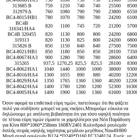
313685 Β
759
1210
740
740
25500
8500
312979 Δ
760
1080
790
790
23800
6550
BC4-8015/HB1
780
1070
780
780
24200
6100
BC4B
820
1100
745
720
21200
5700
316341/HA4
BC4B 320455
820
1130
800
800
24200
6800
319313
820
1130
825
800
24200
6800
315826 Β
850
1150
840
840
27500
7500
BC4-8021/HB1
850
1180
850
850
28100
7350
BC4-8067/HA3
900
1280
780
780
28600
6400
315265
937,5
1270,25
825,5
825,5
28100
8300
BC4-8062/HA1
1040
1440
1000
1000
38000
9300
BC4-8016/HA4
1300
1655
890
880
40200
1220
BC4-8029/HA4
1350
1765
1360
1360
40200
1220
BC4-8042/HA4
1400
1780
1200
1200
52300
1630
BC4-8005/HA4
1400
1900
1360
1360
61600
1830
Όσον αφορά τα επιθετικά εύρη τιμών, πιστεύουμε ότι θα ψάξετε
πολύ για οτιδήποτε μπορεί να μας νικήσει.Μπορούμε εύκολα να
δηλώσουμε με απόλυτη βεβαιότητα ότι για τόσο υψηλή ποιότητα
σε τέτοια εύρη τιμών είμαστε οι χαμηλότεροι για Νέα Παράδοση
για Κίνα 800*1060*258mm 160RV2401 Κυλινδρικό ρουλεμάν
διπλής σειράς υψηλής ταχύτητας μεγάλου μεγέθους Nnu49/800
Μονή σειρά ρουλεμάν B124 *D240*D160 FC3248124, Εμείς, με