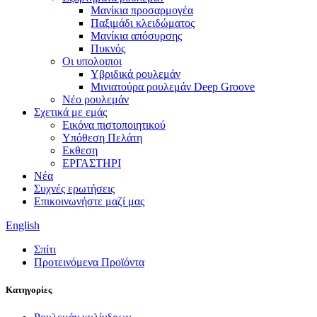
Μανίκια προσαρμογέα
Παξιμάδι κλειδώματος
Μανίκια απόσυρσης
Πυκνός
Οι υπολοιποι
Υβριδικά ρουλεμάν
Μινιατούρα ρουλεμάν Deep Groove
Νέο ρουλεμάν
Σχετικά με εμάς
Εικόνα πιστοποιητικού
Υπόθεση Πελάτη
Εκθεση
ΕΡΓΑΣΤΗΡΙ
Νέα
Συχνές ερωτήσεις
Επικοινωνήστε μαζί μας
English
Σπίτι
Προτεινόμενα Προϊόντα
Κατηγορίες