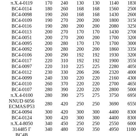
π.Χ.4-0119
170
240
130
130
1140
183
BC4-0114
180
260
168
168
1560
250
BC4-0098
190
260
168
168
1430
260
BC4-0109
190
270
200
200
1800
315
BC4-0116
190
280
200
200
2080
325
BC4-0113
200
270
170
170
1430
270
BC4-0051
200
270
200
200
1700
320
BC4-0095
200
280
170
170
1700
300
BC4-0092
200
280
200
200
1860
335
BC4-0106
200
290
192
192
1930
320
BC4-0117
220
310
192
192
1900
355
BC4-0097
220
310
225
225
2280
405
BC4-0112
230
330
206
206
2320
400
BC4-0099
240
330
220
220
2160
430
BC4-0110
260
370
220
220
2700
465
BC4-0107
280
390
220
220
2800
500
π.Χ.4-0100
280
390
275
275
3750
695
NNUD 6056
280
420
250
250
3690
655
ECMAS/P53
BC4-0094
300
420
300
300
4400
830
BC4-0124
300
420
300
300
4400
830
π.Χ.4-8050
340
450
250
250
2550
600
314485 Γ
340
480
350
350
4950
1100
BC4B