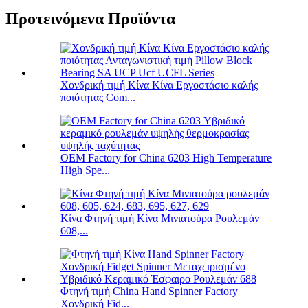
Προτεινόμενα Προϊόντα
Χονδρική τιμή Κίνα Κίνα Εργοστάσιο καλής
ποιότητας Com...
OEM Factory for China 6203 High Temperature
High Spe...
Κίνα Φτηνή τιμή Κίνα Μινιατούρα Ρουλεμάν
608,...
Φτηνή τιμή China Hand Spinner Factory
Χονδρική Fid...