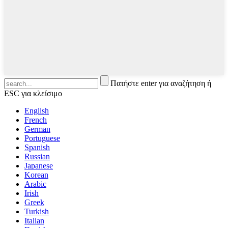
Πατήστε enter για αναζήτηση ή
ESC για κλείσιμο
English
French
German
Portuguese
Spanish
Russian
Japanese
Korean
Arabic
Irish
Greek
Turkish
Italian