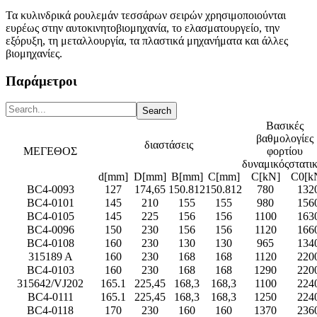
Τα κυλινδρικά ρουλεμάν τεσσάρων σειρών χρησιμοποιούνται
ευρέως στην αυτοκινητοβιομηχανία, το ελασματουργείο, την
εξόρυξη, τη μεταλλουργία, τα πλαστικά μηχανήματα και άλλες
βιομηχανίες.
Παράμετροι
Βασικές
βαθμολογίες
διαστάσεις
ΜΕΓΕΘΟΣ
φορτίου
δυναμικός
στατι
d[mm]
D[mm]
B[mm]
C[mm]
C[kN]
C0[k
BC4-0093
127
174,65
150.812
150.812
780
132
BC4-0101
145
210
155
155
980
156
BC4-0105
145
225
156
156
1100
163
BC4-0096
150
230
156
156
1120
166
BC4-0108
160
230
130
130
965
134
315189 Α
160
230
168
168
1120
220
BC4-0103
160
230
168
168
1290
220
315642/VJ202
165.1
225,45
168,3
168,3
1100
224
BC4-0111
165.1
225,45
168,3
168,3
1250
224
BC4-0118
170
230
160
160
1370
236