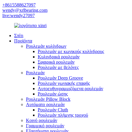
+8615588627097
wendy@xrlbearing.com
live:wendy27097
Σπίτι
Προϊόντα
Ρουλεμάν κυλίνδρων
Ρουλεμάν με κωνικούς κυλίνδρους
Κυλινδρικά ρουλεμάν
Σφαιρικά ρουλεμάν
Ρουλεμάν με βελόνες
Ρουλεμάν
Ρουλεμάν Deep Groove
Ρουλεμάν γωνιακής επαφής
Αυτοευθυγραμμιζόμενα ρουλεμάν
Ρουλεμάν ώσης
Ρουλεμάν Pillow Block
Αυτόματο ρουλεμάν
Ρουλεμάν Cluth
Ρουλεμάν πλήμνης τροχού
Κοινό ρουλεμάν
Γραμμικό ρουλεμάν
Εξαρτήματα ρουλεμάν