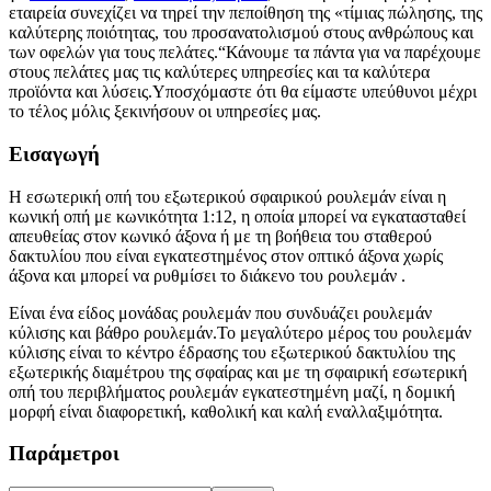
εταιρεία συνεχίζει να τηρεί την πεποίθηση της «τίμιας πώλησης, της
καλύτερης ποιότητας, του προσανατολισμού στους ανθρώπους και
των οφελών για τους πελάτες.“Κάνουμε τα πάντα για να παρέχουμε
στους πελάτες μας τις καλύτερες υπηρεσίες και τα καλύτερα
προϊόντα και λύσεις.Υποσχόμαστε ότι θα είμαστε υπεύθυνοι μέχρι
το τέλος μόλις ξεκινήσουν οι υπηρεσίες μας.
Εισαγωγή
Η εσωτερική οπή του εξωτερικού σφαιρικού ρουλεμάν είναι η
κωνική οπή με κωνικότητα 1:12, η ​​οποία μπορεί να εγκατασταθεί
απευθείας στον κωνικό άξονα ή με τη βοήθεια του σταθερού
δακτυλίου που είναι εγκατεστημένος στον οπτικό άξονα χωρίς
άξονα και μπορεί να ρυθμίσει το διάκενο του ρουλεμάν .
Είναι ένα είδος μονάδας ρουλεμάν που συνδυάζει ρουλεμάν
κύλισης και βάθρο ρουλεμάν.Το μεγαλύτερο μέρος του ρουλεμάν
κύλισης είναι το κέντρο έδρασης του εξωτερικού δακτυλίου της
εξωτερικής διαμέτρου της σφαίρας και με τη σφαιρική εσωτερική
οπή του περιβλήματος ρουλεμάν εγκατεστημένη μαζί, η δομική
μορφή είναι διαφορετική, καθολική και καλή εναλλαξιμότητα.
Παράμετροι