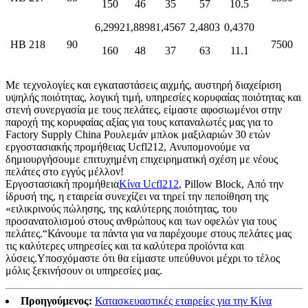
150
46
35
57
10.5
6,2992
1,8898
1,4567
2,4803
0,4370
ΗΒ 218
90
7500
160
48
37
63
11.1
Με τεχνολογίες και εγκαταστάσεις αιχμής, αυστηρή διαχείριση
υψηλής ποιότητας, λογική τιμή, υπηρεσίες κορυφαίας ποιότητας και
στενή συνεργασία με τους πελάτες, είμαστε αφοσιωμένοι στην
παροχή της κορυφαίας αξίας για τους καταναλωτές μας για το
Factory Supply China Ρουλεμάν μπλοκ μαξιλαριών 30 ετών
εργοστασιακής προμήθειας Ucfl212, Ανυπομονούμε να
δημιουργήσουμε επιτυχημένη επιχειρηματική σχέση με νέους
πελάτες στο εγγύς μέλλον!
Εργοστασιακή προμήθεια
Κίνα Ucfl212
, Pillow Block, Από την
ίδρυσή της, η εταιρεία συνεχίζει να τηρεί την πεποίθηση της
«ειλικρινούς πώλησης, της καλύτερης ποιότητας, του
προσανατολισμού στους ανθρώπους και των οφελών για τους
πελάτες.“Κάνουμε τα πάντα για να παρέχουμε στους πελάτες μας
τις καλύτερες υπηρεσίες και τα καλύτερα προϊόντα και
λύσεις.Υποσχόμαστε ότι θα είμαστε υπεύθυνοι μέχρι το τέλος
μόλις ξεκινήσουν οι υπηρεσίες μας.
Προηγούμενος:
Κατασκευαστικές εταιρείες για την Κίνα