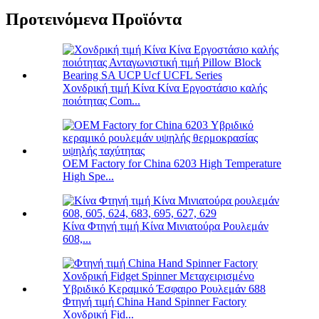
Προτεινόμενα Προϊόντα
Χονδρική τιμή Κίνα Κίνα Εργοστάσιο καλής
ποιότητας Com...
OEM Factory for China 6203 High Temperature
High Spe...
Κίνα Φτηνή τιμή Κίνα Μινιατούρα Ρουλεμάν
608,...
Φτηνή τιμή China Hand Spinner Factory
Χονδρική Fid...