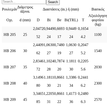
Διάμετρος
Ρουλεμάν
Διαστάσεις (in.) ή (mm)
Βασικός
άξονα.
Αξιολόγησ
Οχι.
d (mm)
D
Bi
Be
Bi(TRL)
T
φορτίου
(kg)
2,0472
0,9449
0,6693
0,9449
0,1654
ΗΒ 205
25
1100
52
24
17
24
4.2
2,4409
1,0630
0,7480
1,0630
0,2047
ΗΒ 206
30
1540
62
27
19
27
5.2
2,8346
1,1024
0,7874
1.1811
0,2205
ΗΒ 207
35
2030
72
28
20
30
5.6
3,1496
1.1811
0,8661
1,3386
0,2441
ΗΒ 208
40
2300
80
30
21
34
6.2
3,3465
1,2205
0,8661
1,4173
0,2480
ΗΒ 209
45
2570
85
31
22
36
6.3