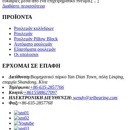
ευκαιρίες μέσα από ένα επιχειρηματικό πνεύμα.[ .. ]
Διαβάστε περισσότερα
ΠΡΟΪΟΝΤΑ
Ρουλεμάν κυλίνδρων
Ρουλεμάν
Ρουλεμάν Pillow Block
Αυτόματο ρουλεμάν
Εξαρτήματα ρουλεμάν
Οι υπολοιποι
ΕΡΧΟΜΑΙ ΣΕ ΕΠΑΦΗ
Διεύθυνση:
Βιομηχανικό πάρκο Yan Dian Town, πόλη Linqing,
επαρχία Shandong, Κίνα
Τηλέφωνο:
+86-635-2857766
Κινητό:
+8615588627097
ΗΛΕΚΤΡΟΝΙΚΗ ΔΙΕΥΘΥΝΣΗ:
wendy@xrlbearing.com
Φαξ:
+86-635-2857768