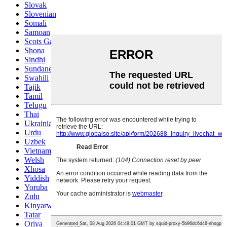
Slovak
Slovenian
Somali
Samoan
Scots Gaelic
Shona
Sindhi
Sundanese
Swahili
Tajik
Tamil
Telugu
Thai
Ukrainian
Urdu
Uzbek
Vietnamese
Welsh
Xhosa
Yiddish
Yoruba
Zulu
Kinyarwanda
Tatar
Oriya