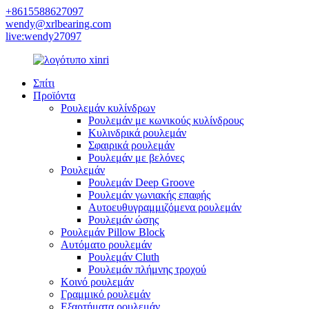
+8615588627097
wendy@xrlbearing.com
live:wendy27097
Σπίτι
Προϊόντα
Ρουλεμάν κυλίνδρων
Ρουλεμάν με κωνικούς κυλίνδρους
Κυλινδρικά ρουλεμάν
Σφαιρικά ρουλεμάν
Ρουλεμάν με βελόνες
Ρουλεμάν
Ρουλεμάν Deep Groove
Ρουλεμάν γωνιακής επαφής
Αυτοευθυγραμμιζόμενα ρουλεμάν
Ρουλεμάν ώσης
Ρουλεμάν Pillow Block
Αυτόματο ρουλεμάν
Ρουλεμάν Cluth
Ρουλεμάν πλήμνης τροχού
Κοινό ρουλεμάν
Γραμμικό ρουλεμάν
Εξαρτήματα ρουλεμάν