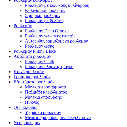
Ρουλεμάν κυλίνδρων
Ρουλεμάν με κωνικούς κυλίνδρους
Κυλινδρικά ρουλεμάν
Σφαιρικά ρουλεμάν
Ρουλεμάν με βελόνες
Ρουλεμάν
Ρουλεμάν Deep Groove
Ρουλεμάν γωνιακής επαφής
Αυτοευθυγραμμιζόμενα ρουλεμάν
Ρουλεμάν ώσης
Ρουλεμάν Pillow Block
Αυτόματο ρουλεμάν
Ρουλεμάν Cluth
Ρουλεμάν πλήμνης τροχού
Κοινό ρουλεμάν
Γραμμικό ρουλεμάν
Εξαρτήματα ρουλεμάν
Μανίκια προσαρμογέα
Παξιμάδι κλειδώματος
Μανίκια απόσυρσης
Πυκνός
Οι υπολοιποι
Υβριδικά ρουλεμάν
Μινιατούρα ρουλεμάν Deep Groove
Νέο ρουλεμάν