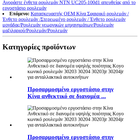
Αγοράστε ένθετα ρουλεμάν NTN UC205-100d1 απευθείας από το
εργοστάσιο ρουλεμάν
Επόμενο:
Κατασκευαστής OEM Κίνα Σφαιρικό ρουλεμάν /
Ένθετο ρουλεμάν /Στερεωμένο ρουλεμάν / Ένθετο ρουλεμάν
μονάδας/Ρουλεμάν γεωργικών μηχανημάτων/Ρουλεμάν
μαξιλαριού/Ρουλεμάν/Ρουλεμάν
Κατηγορίες προϊόντων
Προσαρμοσμένο εργοστάσιο στην
Κίνα ανθεκτικό σε διανομέα ...
Προσαρμοσμένο εργοστάσιο στην