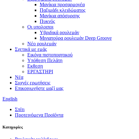
Μανίκια προσαρμογέα
Παξιμάδι κλειδώματος
Μανίκια απόσυρσης
Πυκνός
Οι υπολοιποι
Υβριδικά ρουλεμάν
Μινιατούρα ρουλεμάν Deep Groove
Νέο ρουλεμάν
Σχετικά με εμάς
Εικόνα πιστοποιητικού
Υπόθεση Πελάτη
Εκθεση
ΕΡΓΑΣΤΗΡΙ
Νέα
Συχνές ερωτήσεις
Επικοινωνήστε μαζί μας
English
Σπίτι
Προτεινόμενα Προϊόντα
Κατηγορίες