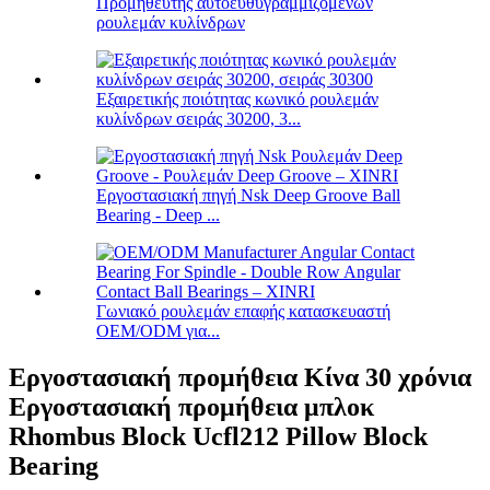
Προμηθευτής αυτοευθυγραμμιζόμενων
ρουλεμάν κυλίνδρων
Εξαιρετικής ποιότητας κωνικό ρουλεμάν
κυλίνδρων σειράς 30200, 3...
Εργοστασιακή πηγή Nsk Deep Groove Ball
Bearing - Deep ...
Γωνιακό ρουλεμάν επαφής κατασκευαστή
OEM/ODM για...
Εργοστασιακή προμήθεια Κίνα 30 χρόνια
Εργοστασιακή προμήθεια μπλοκ
Rhombus Block Ucfl212 Pillow Block
Bearing