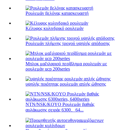
Ρουλεμάν βελόνας κατασκευαστή
Κέλυφος κυλινδρικό ρουλεμάν
Ρουλεμάν πλήμνης τροχού υψηλής απόδοσης
Μπλοκ μαξιλαριού περίβλημα ρουλεμάν με
ρουλεμάν ucp 200series
υψηλής ποιότητας ρουλεμάν απλής ώθησης
NTN/NSK/KOYO Ρουλεμάν βαθιάς
αυλάκωσης σειράς 6300、64...