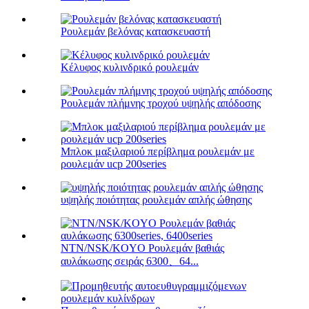
Ρουλεμάν βελόνας κατασκευαστή
Κέλυφος κυλινδρικό ρουλεμάν
Ρουλεμάν πλήμνης τροχού υψηλής απόδοσης
Μπλοκ μαξιλαριού περίβλημα ρουλεμάν με
ρουλεμάν ucp 200series
υψηλής ποιότητας ρουλεμάν απλής ώθησης
NTN/NSK/KOYO Ρουλεμάν βαθιάς
αυλάκωσης σειράς 6300、64...