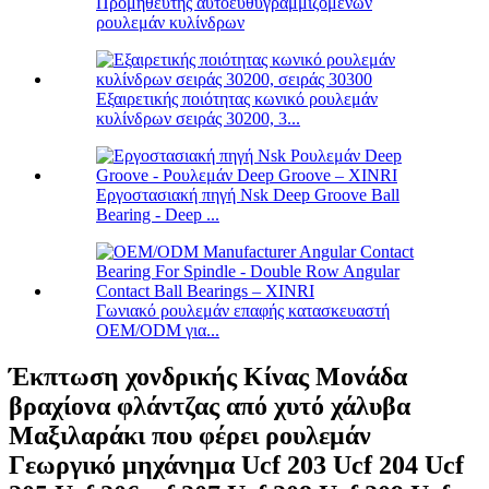
Προμηθευτής αυτοευθυγραμμιζόμενων
ρουλεμάν κυλίνδρων
Εξαιρετικής ποιότητας κωνικό ρουλεμάν
κυλίνδρων σειράς 30200, 3...
Εργοστασιακή πηγή Nsk Deep Groove Ball
Bearing - Deep ...
Γωνιακό ρουλεμάν επαφής κατασκευαστή
OEM/ODM για...
Έκπτωση χονδρικής Κίνας Μονάδα
βραχίονα φλάντζας από χυτό χάλυβα
Μαξιλαράκι που φέρει ρουλεμάν
Γεωργικό μηχάνημα Ucf 203 Ucf 204 Ucf