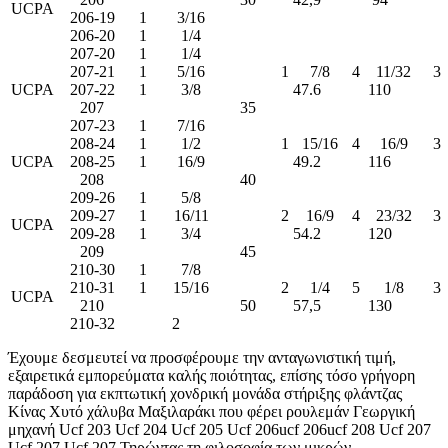
UCPA
206-19
1
3/16
206-20
1
1/4
207-20
1
1/4
207-21
1
5/16
1
7/8
4
11/32
3
UCPA
207-22
1
3/8
47.6
110
207
35
207-23
1
7/16
208-24
1
1/2
1
15/16
4
16/9
3
UCPA
208-25
1
16/9
49.2
116
208
40
209-26
1
5/8
209-27
1
16/11
2
16/9
4
23/32
3
UCPA
209-28
1
3/4
54.2
120
209
45
210-30
1
7/8
210-31
1
15/16
2
1/4
5
1/8
3
UCPA
210
50
57,5
130
210-32
2
Έχουμε δεσμευτεί να προσφέρουμε την ανταγωνιστική τιμή,
εξαιρετικά εμπορεύματα καλής ποιότητας, επίσης τόσο γρήγορη
παράδοση για εκπτωτική χονδρική μονάδα στήριξης φλάντζας
Κίνας Χυτό χάλυβα Μαξιλαράκι που φέρει ρουλεμάν Γεωργική
μηχανή Ucf 203 Ucf 204 Ucf 205 Ucf 206ucf 206ucf 208 Ucf 207
Ucf 207 Ucf 207 Τηρώντας τη φιλοσοφία των μικρών