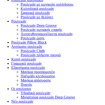
Ρουλεμάν κυλίνδρων
Ρουλεμάν με κωνικούς κυλίνδρους
Κυλινδρικά ρουλεμάν
Σφαιρικά ρουλεμάν
Ρουλεμάν με βελόνες
Ρουλεμάν
Ρουλεμάν Deep Groove
Ρουλεμάν γωνιακής επαφής
Αυτοευθυγραμμιζόμενα ρουλεμάν
Ρουλεμάν ώσης
Ρουλεμάν Pillow Block
Αυτόματο ρουλεμάν
Ρουλεμάν Cluth
Ρουλεμάν πλήμνης τροχού
Κοινό ρουλεμάν
Γραμμικό ρουλεμάν
Εξαρτήματα ρουλεμάν
Μανίκια προσαρμογέα
Παξιμάδι κλειδώματος
Μανίκια απόσυρσης
Πυκνός
Οι υπολοιποι
Υβριδικά ρουλεμάν
Μινιατούρα ρουλεμάν Deep Groove
Νέο ρουλεμάν