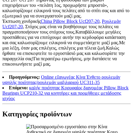
επιχειρήσεων του «πελάτη 1ος, προχωρήστε μπροστά»,
καλωσορίζουμε ειλικρινά τους πελάτες από το σπίτι σας και από το
εξωτερικό για να συνεργαστούν μαζί μας.
Έκπτωση χονδρικής
China Pillow Block Ucf207-20
,
Ρουλεμάν
Ucf207-20
, Στόχος μας είναι να βοηθήσουμε τους πελάτες να
πραγματοποιήσουν τους στόχους τους.Καταβάλλουμε μεγάλες
προσπάθειες για να επιτύχουμε αυτήν την κερδοφόρα κατάσταση
και σας καλωσορίζουμε ειλικρινά να συμμετάσχετε μαζί μας.Με
μια λέξη, όταν μας επιλέγεις, επιλέγεις μια τέλεια ζωή.Καλώς
ήρθατε να επισκεφτείτε το εργοστάσιό μας και καλωσορίστε την
παραγγελία σας!Για περαιτέρω ερωτήσεις, μην διστάσετε να
επικοινωνήσετε μαζί μας.
Προηγούμενος:
Online εξαγωγέας Κίνα Ένθετο ρουλεμάν
υψηλής ποιότητας/ρουλεμάν μαξιλαριού UC311-35
Επόμενο:
καλής ποιότητας Κορυφαίος διανομέας Pillow Block
Bearings UCP210-32 για κινητήρες και προμήθειες μετάδοσης
ισχύος
Κατηγορίες προϊόντων