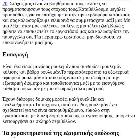
20
, Στόχος μας είναι να βοηθήσουμε τους πελάτες να
πραγματοποιήσουν τους στόχους τους.Καταβάλλουμε μεγάλες
προσπάθειες για να επιτύχουμε αυτήν την κερδοφόρα κατάσταση
και σας καλωσορίζουμε ειλικρινά να συμμετάσχετε μαζί μας.Με
μια λέξη, όταν μας επιλέγεις, επιλέγεις μια τέλεια ζωή.Καλώς
ήρθατε να επισκεφτείτε το εργοστάσιό μας και καλωσορίστε την
παραγγελία σας!Για περαιτέρω ερωτήσεις, μην διστάσετε να
επικοινωνήσετε μαζί μας.
Εισαγωγή
Είναι ένα είδος μονάδας ρουλεμάν που συνδυάζει ρουλεμάν
κύλισης και βάθρο ρουλεμάν.Τα περισσότερα από τα εξωτερικά
σφαιρικά ρουλεμάν κατασκευάζονται σε μια σφαίρα με την
εξωτερική διάμετρο και τοποθετούνται μαζί με το εισαγόμενο
κάθισμα ρουλεμάν με μια σφαιρική εσωτερική οπή.
Έχουν διάφορες δομικές μορφές, καλή ευελιξία και
εναλλαξιμότητα.Ταυτόχρονα, αυτό το είδος ρουλεμάν έχει
σχεδιαστεί για να είναι αυτορυθμιζόμενο, εύκολο στην
εγκατάσταση, με διπλή δομή συσκευής στεγανοποίησης, μπορεί να
λειτουργήσει σε σκληρό περιβάλλον.
Τα χαρακτηριστικά της εξαιρετικής απόδοσης