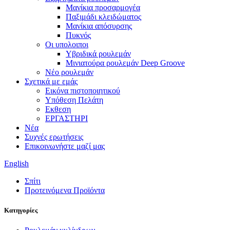
Μανίκια προσαρμογέα
Παξιμάδι κλειδώματος
Μανίκια απόσυρσης
Πυκνός
Οι υπολοιποι
Υβριδικά ρουλεμάν
Μινιατούρα ρουλεμάν Deep Groove
Νέο ρουλεμάν
Σχετικά με εμάς
Εικόνα πιστοποιητικού
Υπόθεση Πελάτη
Εκθεση
ΕΡΓΑΣΤΗΡΙ
Νέα
Συχνές ερωτήσεις
Επικοινωνήστε μαζί μας
English
Σπίτι
Προτεινόμενα Προϊόντα
Κατηγορίες