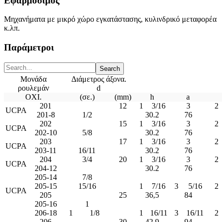
Εφαρμόσιμος
Μηχανήματα με μικρό χώρο εγκατάστασης, κυλινδρικό μεταφορέα
κ.λπ.
Παράμετροι
Μονάδα
Διάμετρος άξονα.
ρουλεμάν
d
ΟΧΙ.
(σε.)
(mm)
h
a
201
12
1
3/16
3
2
UCPA
201-8
1/2
30.2
76
202
15
1
3/16
3
2
UCPA
202-10
5/8
30.2
76
203
17
1
3/16
3
2
UCPA
203-11
16/11
30.2
76
204
3/4
20
1
3/16
3
2
UCPA
204-12
30.2
76
205-14
7/8
205-15
15/16
1
7/16
3
5/16
2
UCPA
205
25
36,5
84
205-16
1
206-18
1
1/8
1
16/11
3
16/11
2
206
30
42,9
94