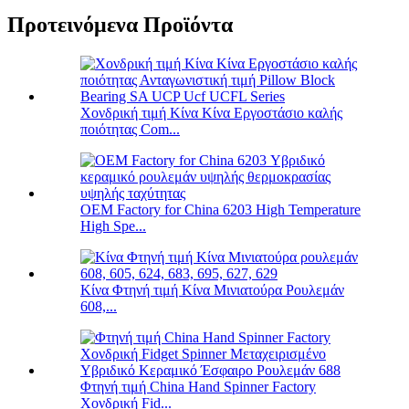
Προτεινόμενα Προϊόντα
Χονδρική τιμή Κίνα Κίνα Εργοστάσιο καλής
ποιότητας Com...
OEM Factory for China 6203 High Temperature
High Spe...
Κίνα Φτηνή τιμή Κίνα Μινιατούρα Ρουλεμάν
608,...
Φτηνή τιμή China Hand Spinner Factory
Χονδρική Fid...