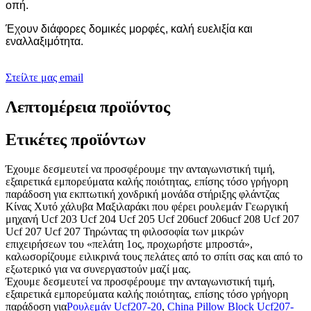
οπή.
Έχουν διάφορες δομικές μορφές, καλή ευελιξία και
εναλλαξιμότητα.
Στείλτε μας email
Λεπτομέρεια προϊόντος
Ετικέτες προϊόντων
Έχουμε δεσμευτεί να προσφέρουμε την ανταγωνιστική τιμή,
εξαιρετικά εμπορεύματα καλής ποιότητας, επίσης τόσο γρήγορη
παράδοση για εκπτωτική χονδρική μονάδα στήριξης φλάντζας
Κίνας Χυτό χάλυβα Μαξιλαράκι που φέρει ρουλεμάν Γεωργική
μηχανή Ucf 203 Ucf 204 Ucf 205 Ucf 206ucf 206ucf 208 Ucf 207
Ucf 207 Ucf 207 Τηρώντας τη φιλοσοφία των μικρών
επιχειρήσεων του «πελάτη 1ος, προχωρήστε μπροστά»,
καλωσορίζουμε ειλικρινά τους πελάτες από το σπίτι σας και από το
εξωτερικό για να συνεργαστούν μαζί μας.
Έχουμε δεσμευτεί να προσφέρουμε την ανταγωνιστική τιμή,
εξαιρετικά εμπορεύματα καλής ποιότητας, επίσης τόσο γρήγορη
παράδοση για
Ρουλεμάν Ucf207-20
,
China Pillow Block Ucf207-