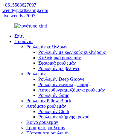
+8615588627097
wendy@xrlbearing.com
live:wendy27097
Σπίτι
Προϊόντα
Ρουλεμάν κυλίνδρων
Ρουλεμάν με κωνικούς κυλίνδρους
Κυλινδρικά ρουλεμάν
Σφαιρικά ρουλεμάν
Ρουλεμάν με βελόνες
Ρουλεμάν
Ρουλεμάν Deep Groove
Ρουλεμάν γωνιακής επαφής
Αυτοευθυγραμμιζόμενα ρουλεμάν
Ρουλεμάν ώσης
Ρουλεμάν Pillow Block
Αυτόματο ρουλεμάν
Ρουλεμάν Cluth
Ρουλεμάν πλήμνης τροχού
Κοινό ρουλεμάν
Γραμμικό ρουλεμάν
Εξαρτήματα ρουλεμάν