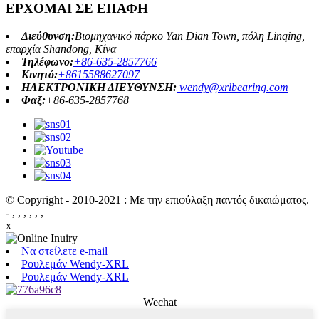
ΕΡΧΟΜΑΙ ΣΕ ΕΠΑΦΗ
Διεύθυνση:
Βιομηχανικό πάρκο Yan Dian Town, πόλη Linqing,
επαρχία Shandong, Κίνα
Τηλέφωνο:
+86-635-2857766
Κινητό:
+8615588627097
ΗΛΕΚΤΡΟΝΙΚΗ ΔΙΕΥΘΥΝΣΗ:
wendy@xrlbearing.com
Φαξ:
+86-635-2857768
© Copyright - 2010-2021 : Με την επιφύλαξη παντός δικαιώματος.
- , , , , , ,
x
Να στείλετε e-mail
Ρουλεμάν Wendy-XRL
Ρουλεμάν Wendy-XRL
Wechat