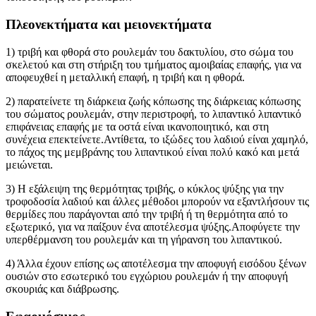
Πλεονεκτήματα και μειονεκτήματα
1) τριβή και φθορά στο ρουλεμάν του δακτυλίου, στο σώμα του
σκελετού και στη στήριξη του τμήματος αμοιβαίας επαφής, για να
αποφευχθεί η μεταλλική επαφή, η τριβή και η φθορά.
2) παρατείνετε τη διάρκεια ζωής κόπωσης της διάρκειας κόπωσης
του σώματος ρουλεμάν, στην περιστροφή, το λιπαντικό λιπαντικό
επιφάνειας επαφής με τα οστά είναι ικανοποιητικό, και στη
συνέχεια επεκτείνετε.Αντίθετα, το ιξώδες του λαδιού είναι χαμηλό,
το πάχος της μεμβράνης του λιπαντικού είναι πολύ κακό και μετά
μειώνεται.
3) Η εξάλειψη της θερμότητας τριβής, ο κύκλος ψύξης για την
τροφοδοσία λαδιού και άλλες μέθοδοι μπορούν να εξαντλήσουν τις
θερμίδες που παράγονται από την τριβή ή τη θερμότητα από το
εξωτερικό, για να παίξουν ένα αποτέλεσμα ψύξης.Αποφύγετε την
υπερθέρμανση του ρουλεμάν και τη γήρανση του λιπαντικού.
4) Άλλα έχουν επίσης ως αποτέλεσμα την αποφυγή εισόδου ξένων
ουσιών στο εσωτερικό του εγχώριου ρουλεμάν ή την αποφυγή
σκουριάς και διάβρωσης.