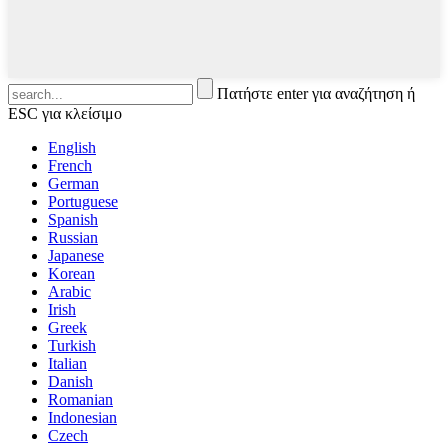
Πατήστε enter για αναζήτηση ή
ESC για κλείσιμο
English
French
German
Portuguese
Spanish
Russian
Japanese
Korean
Arabic
Irish
Greek
Turkish
Italian
Danish
Romanian
Indonesian
Czech