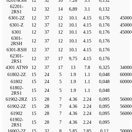
6201-RSH
12
32
10
7.28
3.1
0,132
62201-
12
32
14
6,89
3.1
0,132
2RS1
6301-2Ζ
12
37
12
10.1
4.15
0,176
45000
6301-Ζ
12
37
12
10.1
4.15
0,176
45000
6301
12
37
12
10.1
4.15
0,176
45000
6301-
12
37
12
10.1
4.15
0,176
2RSH
6301-RSH
12
37
12
10.1
4.15
0,176
62301-
12
37
17
9,75
4.15
0,176
2RS1
4301 ATN9
12
37
17
13
7.8
0,325
34000
61802-2Ζ
15
24
5
1.9
1.1
0,048
60000
61802
15
24
5
1.9
1.1
0,048
60000
61802-
15
24
5
1.9
1.1
0,048
2RS1
61902-2RZ
15
28
7
4.36
2.24
0,095
56000
61902-2Ζ
15
28
7
4.36
2.24
0,095
56000
61902
15
28
7
4.36
2.24
0,095
56000
61902-
15
28
7
4.36
2.24
0,095
2RS1
16002-2Ζ
15
32
8
5,85
2,85
0,12
50000