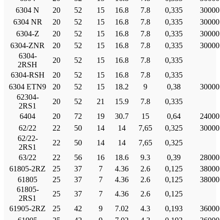
6304 Ν
20
52
15
16.8
7.8
0,335
30000
6304 NR
20
52
15
16.8
7.8
0,335
30000
6304-Ζ
20
52
15
16.8
7.8
0,335
30000
6304-ZNR
20
52
15
16.8
7.8
0,335
30000
6304-
20
52
15
16.8
7.8
0,335
2RSH
6304-RSH
20
52
15
16.8
7.8
0,335
6304 ETN9
20
52
15
18.2
9
0,38
30000
62304-
20
52
21
15.9
7.8
0,335
2RS1
6404
20
72
19
30.7
15
0,64
24000
62/22
22
50
14
14
7,65
0,325
30000
62/22-
22
50
14
14
7,65
0,325
2RS1
63/22
22
56
16
18.6
9.3
0,39
28000
61805-2RZ
25
37
7
4.36
2.6
0,125
38000
61805
25
37
7
4.36
2.6
0,125
38000
61805-
25
37
7
4.36
2.6
0,125
2RS1
61905-2RZ
25
42
9
7.02
4.3
0,193
36000