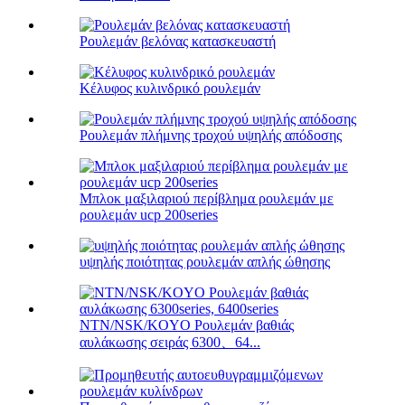
Ρουλεμάν βελόνας κατασκευαστή
Κέλυφος κυλινδρικό ρουλεμάν
Ρουλεμάν πλήμνης τροχού υψηλής απόδοσης
Μπλοκ μαξιλαριού περίβλημα ρουλεμάν με
ρουλεμάν ucp 200series
υψηλής ποιότητας ρουλεμάν απλής ώθησης
NTN/NSK/KOYO Ρουλεμάν βαθιάς
αυλάκωσης σειράς 6300、64...