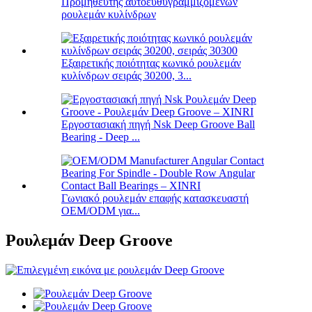
Προμηθευτής αυτοευθυγραμμιζόμενων
ρουλεμάν κυλίνδρων
Εξαιρετικής ποιότητας κωνικό ρουλεμάν
κυλίνδρων σειράς 30200, 3...
Εργοστασιακή πηγή Nsk Deep Groove Ball
Bearing - Deep ...
Γωνιακό ρουλεμάν επαφής κατασκευαστή
OEM/ODM για...
Ρουλεμάν Deep Groove