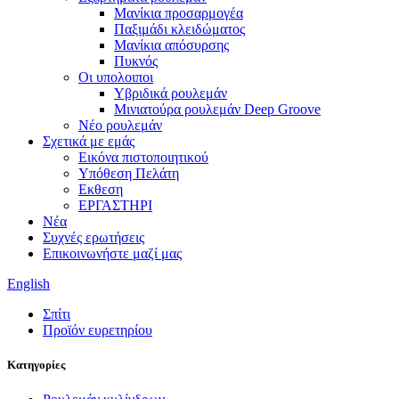
Μανίκια προσαρμογέα
Παξιμάδι κλειδώματος
Μανίκια απόσυρσης
Πυκνός
Οι υπολοιποι
Υβριδικά ρουλεμάν
Μινιατούρα ρουλεμάν Deep Groove
Νέο ρουλεμάν
Σχετικά με εμάς
Εικόνα πιστοποιητικού
Υπόθεση Πελάτη
Εκθεση
ΕΡΓΑΣΤΗΡΙ
Νέα
Συχνές ερωτήσεις
Επικοινωνήστε μαζί μας
English
Σπίτι
Προϊόν ευρετηρίου
Κατηγορίες