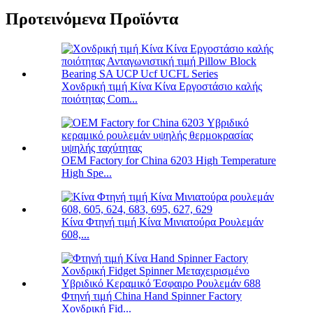
Προτεινόμενα Προϊόντα
Χονδρική τιμή Κίνα Κίνα Εργοστάσιο καλής
ποιότητας Com...
OEM Factory for China 6203 High Temperature
High Spe...
Κίνα Φτηνή τιμή Κίνα Μινιατούρα Ρουλεμάν
608,...
Φτηνή τιμή China Hand Spinner Factory
Χονδρική Fid...