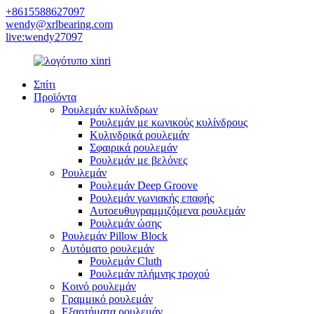
+8615588627097
wendy@xrlbearing.com
live:wendy27097
Σπίτι
Προϊόντα
Ρουλεμάν κυλίνδρων
Ρουλεμάν με κωνικούς κυλίνδρους
Κυλινδρικά ρουλεμάν
Σφαιρικά ρουλεμάν
Ρουλεμάν με βελόνες
Ρουλεμάν
Ρουλεμάν Deep Groove
Ρουλεμάν γωνιακής επαφής
Αυτοευθυγραμμιζόμενα ρουλεμάν
Ρουλεμάν ώσης
Ρουλεμάν Pillow Block
Αυτόματο ρουλεμάν
Ρουλεμάν Cluth
Ρουλεμάν πλήμνης τροχού
Κοινό ρουλεμάν
Γραμμικό ρουλεμάν
Εξαρτήματα ρουλεμάν