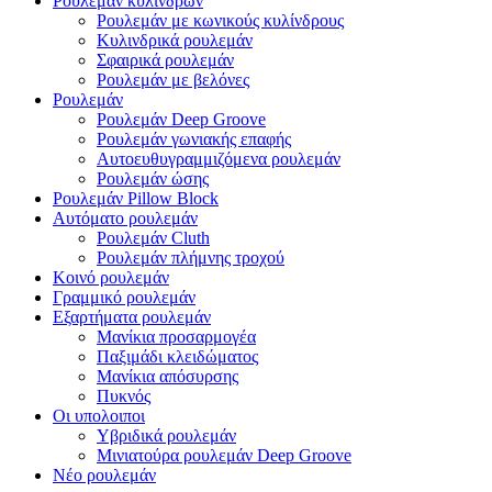
Ρουλεμάν κυλίνδρων
Ρουλεμάν με κωνικούς κυλίνδρους
Κυλινδρικά ρουλεμάν
Σφαιρικά ρουλεμάν
Ρουλεμάν με βελόνες
Ρουλεμάν
Ρουλεμάν Deep Groove
Ρουλεμάν γωνιακής επαφής
Αυτοευθυγραμμιζόμενα ρουλεμάν
Ρουλεμάν ώσης
Ρουλεμάν Pillow Block
Αυτόματο ρουλεμάν
Ρουλεμάν Cluth
Ρουλεμάν πλήμνης τροχού
Κοινό ρουλεμάν
Γραμμικό ρουλεμάν
Εξαρτήματα ρουλεμάν
Μανίκια προσαρμογέα
Παξιμάδι κλειδώματος
Μανίκια απόσυρσης
Πυκνός
Οι υπολοιποι
Υβριδικά ρουλεμάν
Μινιατούρα ρουλεμάν Deep Groove
Νέο ρουλεμάν