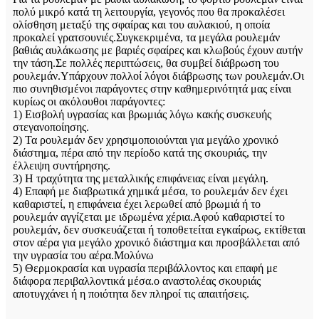
πολύ μικρό κατά τη λειτουργία, γεγονός που θα προκαλέσει
ολίσθηση μεταξύ της σφαίρας και του αυλακιού, η οποία
προκαλεί γρατσουνιές.Συγκεκριμένα, τα μεγάλα ρουλεμάν
βαθιάς αυλάκωσης με βαριές σφαίρες και κλωβούς έχουν αυτήν
την τάση.Σε πολλές περιπτώσεις, θα συμβεί διάβρωση του
ρουλεμάν.Υπάρχουν πολλοί λόγοι διάβρωσης των ρουλεμάν.Οι
πιο συνηθισμένοι παράγοντες στην καθημερινότητά μας είναι
κυρίως οι ακόλουθοι παράγοντες:
1) Εισβολή υγρασίας και βρωμιάς λόγω κακής συσκευής
στεγανοποίησης.
2) Τα ρουλεμάν δεν χρησιμοποιούνται για μεγάλο χρονικό
διάστημα, πέρα ​​από την περίοδο κατά της σκουριάς, την
έλλειψη συντήρησης.
3) Η τραχύτητα της μεταλλικής επιφάνειας είναι μεγάλη.
4) Επαφή με διαβρωτικά χημικά μέσα, το ρουλεμάν δεν έχει
καθαριστεί, η επιφάνεια έχει λερωθεί από βρωμιά ή το
ρουλεμάν αγγίζεται με ιδρωμένα χέρια.Αφού καθαριστεί το
ρουλεμάν, δεν συσκευάζεται ή τοποθετείται εγκαίρως, εκτίθεται
στον αέρα για μεγάλο χρονικό διάστημα και προσβάλλεται από
την υγρασία του αέρα.Μολύνω
5) Θερμοκρασία και υγρασία περιβάλλοντος και επαφή με
διάφορα περιβαλλοντικά μέσα.ο αναστολέας σκουριάς
αποτυγχάνει ή η ποιότητα δεν πληροί τις απαιτήσεις.