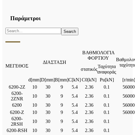
Παράμετροι
ΒΑΘΜΟΛΟΓΙΑ
ΦΟΡΤΙΟΥ
Βαθμολογ
ΔΙΑΣΤΑΣΗ
ταχύτητ
ΜΕΓΕΘΟΣ
Ταχύτητα
στατικός
αναφοράς
d[mm]
D[mm]
B[mm]
C[kN]
C0[kN]
Pu[kN]
[r/min
6200-2Ζ
10
30
9
5.4
2.36
0.1
56000
6200-
10
30
9
5.4
2.36
0.1
56000
2ZNR
6200
10
30
9
5.4
2.36
0.1
56000
6200-Ζ
10
30
9
5.4
2.36
0.1
56000
6200-
10
30
9
5.4
2.36
0.1
2RSH
6200-RSH
10
30
9
5.4
2.36
0.1