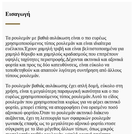
Εισαγωγή
Τα ρουλεμάν με βαθιά αυλάκωση είναι ο πιο ευρέως
χρησιμοποιούμενος τύπος ρουλεμάν και είναι ιδιαίτερα
ευέλικτοι.Έχουν χαμηλή τριβή και είναι βελτιστοποιημένα για
χαμηλό θόρυβο και χαμηλούς κραδασμούς που επιτρέπουν
υψηλές ταχύτητες περιστροφής.Δέχονται ακτινικά και αξονικά
φορτία και προς τις δύο κατευθύνσεις, είναι εύκολο να
τοποθετηθούν και απαιτούν λιγότερη συντήρηση από άλλους
τύπους ρουλεμάν.
Το ρουλεμάν βαθιάς αυλάκωσης έχει απλή δομή, εύκολο στη
χρήση, είναι η μεγαλύτερη παραγωγική ικανότητα και ο πιο
ευρέως χρησιμοποιούμενος τύπος ρουλεμάν.Αυτό το είδος
ρουλεμάν που χρησιμοποιείται κυρίως για να φέρει ακτινικό
φορτίο, μπορεί επίσης να απορροφήσει ένα ορισμένο ποσό
αξονικού φορτίου.Όταν το ρουλεμάν ακτινικό διάκενο
αυξάνεται, έχει τη λειτουργία των σφαιρικών ρουλεμάν
γωνιακής επαφής ως το μεγαλύτερο αξονικό φορτίο.ντο
σε
σύγκριση με το ίδιο μέγεθος άλλων τύπων, όπως μικρός