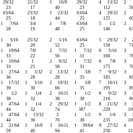
29/32
21/32
1
16/9
29/32
4
13/32
2
23
17
40
23
112
5
63/64
23/32
1
23/32
63/64
4
29/32
2
25
18
44
25
125
6
1
7/64
3/4
1
7/8
63/64
5
1/2
2
28
19
48
25
140
6
1
3/16
25/32
2
1/16
63/64
5
29/32
2
30
20
52
25
150
7
1
19/64
7/8
2
7/32
1
7/32
6
5/16
3
33
22
56
31
160
7
1
19/64
1
2
9/32
1
7/32
6
7/8
3
33
25
58
31
175
7
1
27/64
1
3/32
2
13/32
1
3/8
7
9/32
3
36
28
28
35
185
8
1
17/32
1
3/16
2
19/32
1
3/8
7
16/11
3
39
30
66
35
195
8
1
1/2
1
1/4
2
16/11
1
1/2
8
9/32
3
38
32
38
38
210
9
1
47/64
1
1/4
2
29/32
1
1/2
8
21/32
3
44
32
74
387
220
10
1
47/64
1
13/32
3
1
1/2
9
1/4
3
44
36
76
38
235
10
2
21/64
1
16/9
3
16/11
1
39/64
9
27/32
4
59
40
94
41
250
12