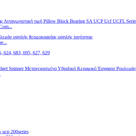
Com...
e...
.