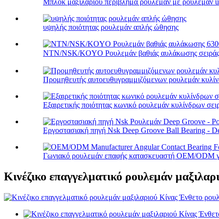
Μπλοκ μαξιλαριού περίβλημα ρουλεμάν με ρουλεμάν uc
υψηλής ποιότητας ρουλεμάν απλής ώθησης
NTN/NSK/KOYO Ρουλεμάν βαθιάς αυλάκωσης σειράς
Προμηθευτής αυτοευθυγραμμιζόμενων ρουλεμάν κυλί
Εξαιρετικής ποιότητας κωνικό ρουλεμάν κυλίνδρων σειρ
Εργοστασιακή πηγή Nsk Deep Groove Ball Bearing - De
Γωνιακό ρουλεμάν επαφής κατασκευαστή OEM/ODM γι
Κινέζικο επαγγελματικό ρουλεμάν μαξιλαρ