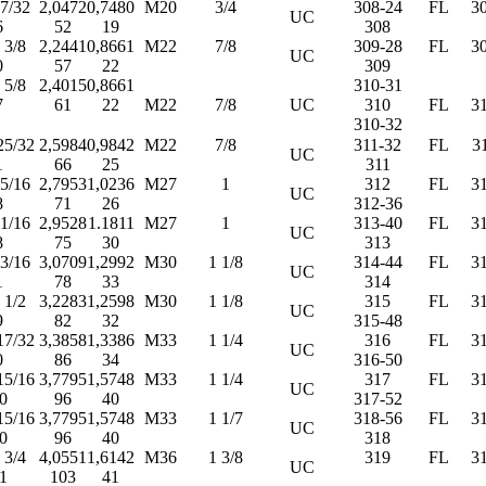
7/32
2,0472
0,7480
Μ20
3/4
308-24
FL
3
UC
6
52
19
308
3/8
2,2441
0,8661
Μ22
7/8
309-28
FL
3
UC
0
57
22
309
5/8
2,4015
0,8661
310-31
7
61
22
Μ22
7/8
UC
310
FL
3
310-32
25/32
2,5984
0,9842
Μ22
7/8
311-32
FL
3
UC
1
66
25
311
5/16
2,7953
1,0236
Μ27
1
312
FL
3
UC
8
71
26
312-36
1/16
2,9528
1.1811
Μ27
1
313-40
FL
3
UC
8
75
30
313
3/16
3,0709
1,2992
Μ30
1 1/8
314-44
FL
3
UC
1
78
33
314
1/2
3,2283
1,2598
Μ30
1 1/8
315
FL
3
UC
9
82
32
315-48
17/32
3,3858
1,3386
Μ33
1 1/4
316
FL
3
UC
0
86
34
316-50
15/16
3,7795
1,5748
Μ33
1 1/4
317
FL
3
UC
0
96
40
317-52
15/16
3,7795
1,5748
Μ33
1 1/7
318-56
FL
3
UC
0
96
40
318
3/4
4,0551
1,6142
Μ36
1 3/8
319
FL
3
UC
1
103
41