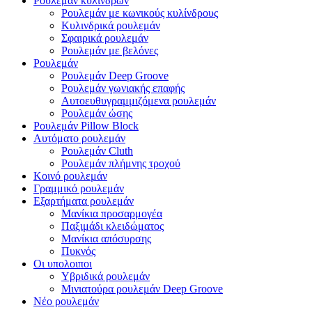
Ρουλεμάν κυλίνδρων
Ρουλεμάν με κωνικούς κυλίνδρους
Κυλινδρικά ρουλεμάν
Σφαιρικά ρουλεμάν
Ρουλεμάν με βελόνες
Ρουλεμάν
Ρουλεμάν Deep Groove
Ρουλεμάν γωνιακής επαφής
Αυτοευθυγραμμιζόμενα ρουλεμάν
Ρουλεμάν ώσης
Ρουλεμάν Pillow Block
Αυτόματο ρουλεμάν
Ρουλεμάν Cluth
Ρουλεμάν πλήμνης τροχού
Κοινό ρουλεμάν
Γραμμικό ρουλεμάν
Εξαρτήματα ρουλεμάν
Μανίκια προσαρμογέα
Παξιμάδι κλειδώματος
Μανίκια απόσυρσης
Πυκνός
Οι υπολοιποι
Υβριδικά ρουλεμάν
Μινιατούρα ρουλεμάν Deep Groove
Νέο ρουλεμάν