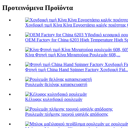
Προτεινόμενα Προϊόντα
Χονδρική τιμή Κίνα Κίνα Εργοστάσιο καλής ποιότητας 
OEM Factory for China 6203 High Temperature High Sp
Κίνα Φτηνή τιμή Κίνα Μινιατούρα Ρουλεμάν 608,...
Φτηνή τιμή China Hand Spinner Factory Χονδρική Fid..
Ρουλεμάν βελόνας κατασκευαστή
Κέλυφος κυλινδρικό ρουλεμάν
Ρουλεμάν πλήμνης τροχού υψηλής απόδοσης