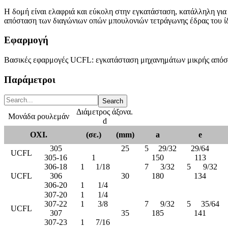
Η δομή είναι ελαφριά και εύκολη στην εγκατάσταση, κατάλληλη γι
απόσταση των διαγώνιων οπών μπουλονιών τετράγωνης έδρας του ίδ
Εφαρμογή
Βασικές εφαρμογές UCFL: εγκατάσταση μηχανημάτων μικρής απόστ
Παράμετροι
Διάμετρος άξονα.
Μονάδα ρουλεμάν
d
ΟΧΙ.
(σε.)
(mm)
a
e
305
25
5
29/32
29/64
UCFL
305-16
1
150
113
306-18
1
1/18
7
3/32
5
9/32
UCFL
306
30
180
134
306-20
1
1/4
307-20
1
1/4
307-22
1
3/8
7
9/32
5
35/64
UCFL
307
35
185
141
307-23
1
7/16