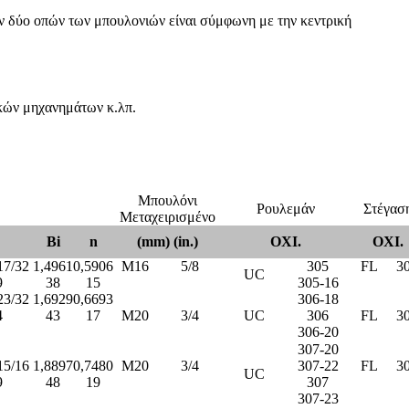
ν δύο οπών των μπουλονιών είναι σύμφωνη με την κεντρική
κών μηχανημάτων κ.λπ.
Μπουλόνι
Ρουλεμάν
Στέγασ
Μεταχειρισμένο
Bi
n
(mm) (in.)
ΟΧΙ.
ΟΧΙ.
17/32
1,4961
0,5906
Μ16
5/8
305
FL
3
UC
9
38
15
305-16
23/32
1,6929
0,6693
306-18
4
43
17
Μ20
3/4
UC
306
FL
3
306-20
307-20
15/16
1,8897
0,7480
Μ20
3/4
307-22
FL
3
UC
9
48
19
307
307-23