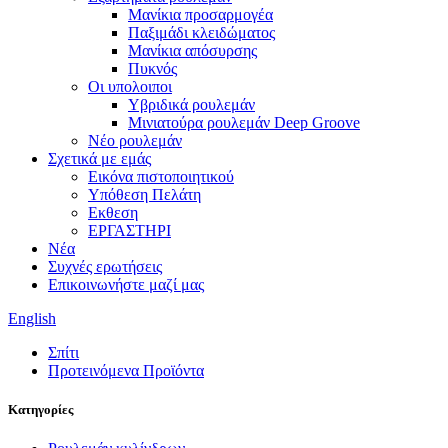
Μανίκια προσαρμογέα
Παξιμάδι κλειδώματος
Μανίκια απόσυρσης
Πυκνός
Οι υπολοιποι
Υβριδικά ρουλεμάν
Μινιατούρα ρουλεμάν Deep Groove
Νέο ρουλεμάν
Σχετικά με εμάς
Εικόνα πιστοποιητικού
Υπόθεση Πελάτη
Εκθεση
ΕΡΓΑΣΤΗΡΙ
Νέα
Συχνές ερωτήσεις
Επικοινωνήστε μαζί μας
English
Σπίτι
Προτεινόμενα Προϊόντα
Κατηγορίες