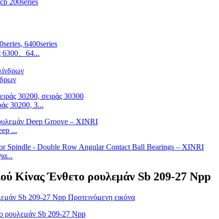
p 200series
 6300、64...
νδρων
άς 30200, 3...
ep ...
α...
ιού Κίνας Ένθετο ρουλεμάν Sb 209-27 Npp