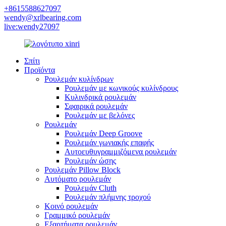
+8615588627097
wendy@xrlbearing.com
live:wendy27097
Σπίτι
Προϊόντα
Ρουλεμάν κυλίνδρων
Ρουλεμάν με κωνικούς κυλίνδρους
Κυλινδρικά ρουλεμάν
Σφαιρικά ρουλεμάν
Ρουλεμάν με βελόνες
Ρουλεμάν
Ρουλεμάν Deep Groove
Ρουλεμάν γωνιακής επαφής
Αυτοευθυγραμμιζόμενα ρουλεμάν
Ρουλεμάν ώσης
Ρουλεμάν Pillow Block
Αυτόματο ρουλεμάν
Ρουλεμάν Cluth
Ρουλεμάν πλήμνης τροχού
Κοινό ρουλεμάν
Γραμμικό ρουλεμάν
Εξαρτήματα ρουλεμάν