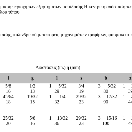
α μικρή περιοχή των εξαρτημάτων μετάδοσης.Η κεντρική απόσταση τω
ιου τύπου.
ασης, κυλινδρικού μεταφορέα, μηχανημάτων τροφίμων, φαρμακευτι
Διαστάσεις (in.) ή (mm)
i
g
l
s
b
z
5/8
1/2
1
5/32
3/4
3
5/32
1
16
13
29
19
80
3
45/64
19/32
1
1/4
29/32
3
17/32
1
18
15
32
23
90
4
25/32
5/8
1
13/32
29/32
3
15/16
1
20
16
36
23
100
4