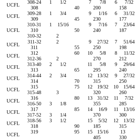
308-24
1
1/2
7
7/8
6
7/32
UCFL
308
40
200
158
309-28
1
3/4
9
1/16
6
31/32
UCFL
309
45
230
177
310-31
1
15/16
9
7/16
7
23/64
UCFL
310
50
240
187
310-32
2
311-32
2
9
27/32
7
51/64
UCFL
311
55
250
198
312
60
10
5/8
8
11/32
UCFL
312-36
2
270
212
313-40
2
1/2
11
5/8
9
29/64
UCFL
313
65
295
240
314-44
2
3/4
12
13/32
9
27/32
UCFL
314
70
315
250
315
75
12
19/32
10
15/64
UCFL
315-48
3
320
260
316
80
13
31/32
11
7/32
UCFL
316-50
3
1/8
355
285
317
85
14
16/9
11
13/16
UCFL
317-52
3
1/4
370
300
318-56
3
1/2
15
5/32
12
13/32
UCFL
318
90
185
315
319
95
15
15/16
13
UCFL
405
330