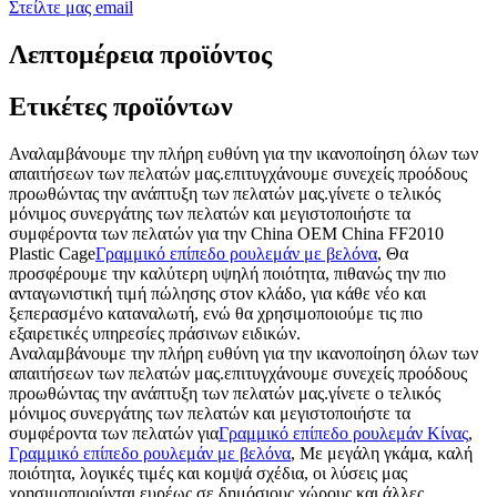
Στείλτε μας email
Λεπτομέρεια προϊόντος
Ετικέτες προϊόντων
Αναλαμβάνουμε την πλήρη ευθύνη για την ικανοποίηση όλων των
απαιτήσεων των πελατών μας.επιτυγχάνουμε συνεχείς προόδους
προωθώντας την ανάπτυξη των πελατών μας.γίνετε ο τελικός
μόνιμος συνεργάτης των πελατών και μεγιστοποιήστε τα
συμφέροντα των πελατών για την China OEM China FF2010
Plastic Cage
Γραμμικό επίπεδο ρουλεμάν με βελόνα
, Θα
προσφέρουμε την καλύτερη υψηλή ποιότητα, πιθανώς την πιο
ανταγωνιστική τιμή πώλησης στον κλάδο, για κάθε νέο και
ξεπερασμένο καταναλωτή, ενώ θα χρησιμοποιούμε τις πιο
εξαιρετικές υπηρεσίες πράσινων ειδικών.
Αναλαμβάνουμε την πλήρη ευθύνη για την ικανοποίηση όλων των
απαιτήσεων των πελατών μας.επιτυγχάνουμε συνεχείς προόδους
προωθώντας την ανάπτυξη των πελατών μας.γίνετε ο τελικός
μόνιμος συνεργάτης των πελατών και μεγιστοποιήστε τα
συμφέροντα των πελατών για
Γραμμικό επίπεδο ρουλεμάν Κίνας
,
Γραμμικό επίπεδο ρουλεμάν με βελόνα
, Με μεγάλη γκάμα, καλή
ποιότητα, λογικές τιμές και κομψά σχέδια, οι λύσεις μας
χρησιμοποιούνται ευρέως σε δημόσιους χώρους και άλλες