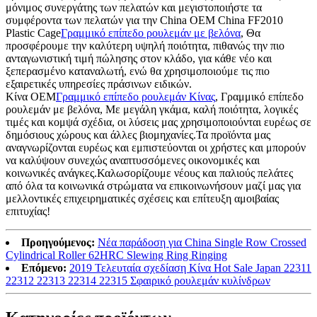
μόνιμος συνεργάτης των πελατών και μεγιστοποιήστε τα
συμφέροντα των πελατών για την China OEM China FF2010
Plastic Cage
Γραμμικό επίπεδο ρουλεμάν με βελόνα
, Θα
προσφέρουμε την καλύτερη υψηλή ποιότητα, πιθανώς την πιο
ανταγωνιστική τιμή πώλησης στον κλάδο, για κάθε νέο και
ξεπερασμένο καταναλωτή, ενώ θα χρησιμοποιούμε τις πιο
εξαιρετικές υπηρεσίες πράσινων ειδικών.
Κίνα OEM
Γραμμικό επίπεδο ρουλεμάν Κίνας
, Γραμμικό επίπεδο
ρουλεμάν με βελόνα, Με μεγάλη γκάμα, καλή ποιότητα, λογικές
τιμές και κομψά σχέδια, οι λύσεις μας χρησιμοποιούνται ευρέως σε
δημόσιους χώρους και άλλες βιομηχανίες.Τα προϊόντα μας
αναγνωρίζονται ευρέως και εμπιστεύονται οι χρήστες και μπορούν
να καλύψουν συνεχώς αναπτυσσόμενες οικονομικές και
κοινωνικές ανάγκες.Καλωσορίζουμε νέους και παλιούς πελάτες
από όλα τα κοινωνικά στρώματα να επικοινωνήσουν μαζί μας για
μελλοντικές επιχειρηματικές σχέσεις και επίτευξη αμοιβαίας
επιτυχίας!
Προηγούμενος:
Νέα παράδοση για China Single Row Crossed
Cylindrical Roller 62HRC Slewing Ring Ringing
Επόμενο:
2019 Τελευταία σχεδίαση Κίνα Hot Sale Japan 22311
22312 22313 22314 22315 Σφαιρικό ρουλεμάν κυλίνδρων