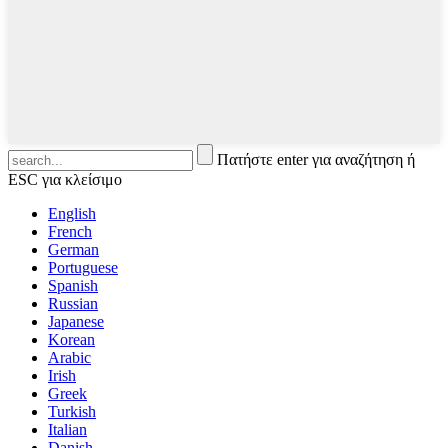
Πατήστε enter για αναζήτηση ή
ESC για κλείσιμο
English
French
German
Portuguese
Spanish
Russian
Japanese
Korean
Arabic
Irish
Greek
Turkish
Italian
Danish