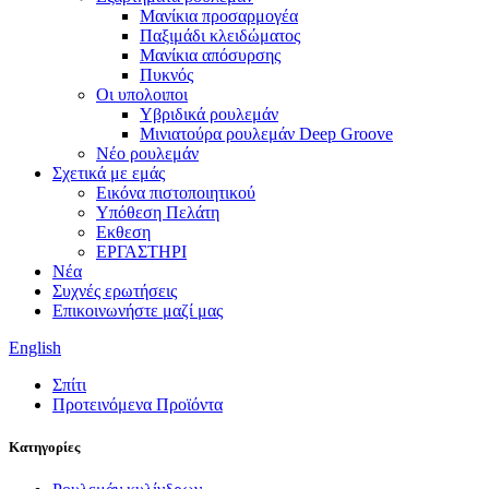
Μανίκια προσαρμογέα
Παξιμάδι κλειδώματος
Μανίκια απόσυρσης
Πυκνός
Οι υπολοιποι
Υβριδικά ρουλεμάν
Μινιατούρα ρουλεμάν Deep Groove
Νέο ρουλεμάν
Σχετικά με εμάς
Εικόνα πιστοποιητικού
Υπόθεση Πελάτη
Εκθεση
ΕΡΓΑΣΤΗΡΙ
Νέα
Συχνές ερωτήσεις
Επικοινωνήστε μαζί μας
English
Σπίτι
Προτεινόμενα Προϊόντα
Κατηγορίες