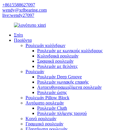
+8615588627097
wendy@xrlbearing.com
live:wendy27097
Σπίτι
Προϊόντα
Ρουλεμάν κυλίνδρων
Ρουλεμάν με κωνικούς κυλίνδρους
Κυλινδρικά ρουλεμάν
Σφαιρικά ρουλεμάν
Ρουλεμάν με βελόνες
Ρουλεμάν
Ρουλεμάν Deep Groove
Ρουλεμάν γωνιακής επαφής
Αυτοευθυγραμμιζόμενα ρουλεμάν
Ρουλεμάν ώσης
Ρουλεμάν Pillow Block
Αυτόματο ρουλεμάν
Ρουλεμάν Cluth
Ρουλεμάν πλήμνης τροχού
Κοινό ρουλεμάν
Γραμμικό ρουλεμάν
Εξαρτήματα ρουλεμάν