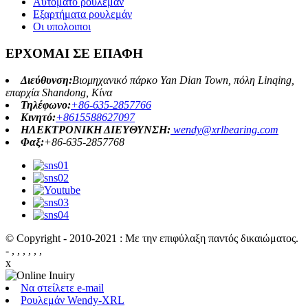
Αυτόματο ρουλεμάν
Εξαρτήματα ρουλεμάν
Οι υπολοιποι
ΕΡΧΟΜΑΙ ΣΕ ΕΠΑΦΗ
Διεύθυνση:
Βιομηχανικό πάρκο Yan Dian Town, πόλη Linqing,
επαρχία Shandong, Κίνα
Τηλέφωνο:
+86-635-2857766
Κινητό:
+8615588627097
ΗΛΕΚΤΡΟΝΙΚΗ ΔΙΕΥΘΥΝΣΗ:
wendy@xrlbearing.com
Φαξ:
+86-635-2857768
© Copyright - 2010-2021 : Με την επιφύλαξη παντός δικαιώματος.
- , , , , , ,
x
Να στείλετε e-mail
Ρουλεμάν Wendy-XRL