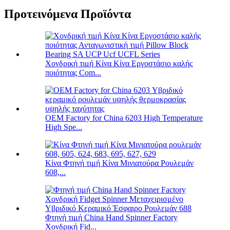
Προτεινόμενα Προϊόντα
Χονδρική τιμή Κίνα Κίνα Εργοστάσιο καλής
ποιότητας Com...
OEM Factory for China 6203 High Temperature
High Spe...
Κίνα Φτηνή τιμή Κίνα Μινιατούρα Ρουλεμάν
608,...
Φτηνή τιμή China Hand Spinner Factory
Χονδρική Fid...