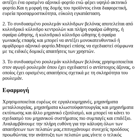
αντέξει ένα ορισμένο αξονικό φορτίο ενώ φέρει υψηλό ακτινικό
φορτίο.Και η μορφή της δομής του προϊόντος είναι διαφορετική,
ευρεία προσαρμοστικότητα, εύκολη εγκατάσταση.
2. Το συνδυασμένο ρουλεμάν κυλίνδρων βελόνας αποτελείται από
κυλινδρικό κύλινδρο κεντρολών και πλήρη σφαίρα ώθησης, ή
σφαίρα ώθησης, ή κυλινδρικό κύλινδρο ώθησης ή σφαίρα
γωνιακής επαφής και μπορεί να αντέξει μονοκατευθυντικό ή
αμφίδρομο αξονικό φορτίο.Μπορεί επίσης να σχεδιαστεί σύμφωνα
με τις ειδικές δομικές απαιτήσεις των χρηστών.
3. Το συνδυασμένο ρουλεμάν κυλίνδρων βελόνας χρησιμοποιείται
στον αγωγό ρουλεμάν όπου έχει σχεδιαστεί ο αντίστοιχος άξονας, ο
οποίος έχει ορισμένες απαιτήσεις σχετικά με τη σκληρότητα του
ρουλεμάν.
Εφαρμογή
Χρησιμοποιείται ευρέως σε εργαλειομηχανές, μηχανήματα
μεταλλουργίας, μηχανήματα κλωστοϋφαντουργίας και μηχανήματα
εκτύπωσης και άλλο μηχανικό εξοπλισμό, και μπορεί να κάνει το
σχεδιασμό του μηχανικού συστήματος πιο συμπαγές και επιδέξιο.
Αναλαμβάνουμε την πλήρη ευθύνη για την κάλυψη όλων των
απαιτήσεων των πελατών μας.επιτυγχάνουμε συνεχείς προόδους
προωθώντας την ανάπτυξη των πελατών μας.γίνετε ο τελικός