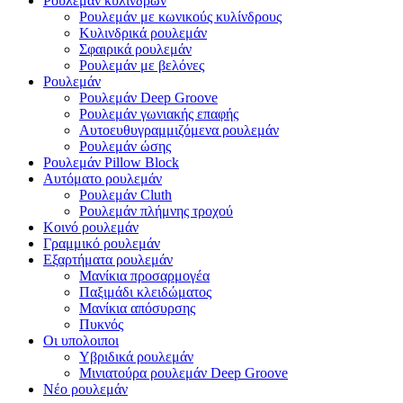
Ρουλεμάν κυλίνδρων
Ρουλεμάν με κωνικούς κυλίνδρους
Κυλινδρικά ρουλεμάν
Σφαιρικά ρουλεμάν
Ρουλεμάν με βελόνες
Ρουλεμάν
Ρουλεμάν Deep Groove
Ρουλεμάν γωνιακής επαφής
Αυτοευθυγραμμιζόμενα ρουλεμάν
Ρουλεμάν ώσης
Ρουλεμάν Pillow Block
Αυτόματο ρουλεμάν
Ρουλεμάν Cluth
Ρουλεμάν πλήμνης τροχού
Κοινό ρουλεμάν
Γραμμικό ρουλεμάν
Εξαρτήματα ρουλεμάν
Μανίκια προσαρμογέα
Παξιμάδι κλειδώματος
Μανίκια απόσυρσης
Πυκνός
Οι υπολοιποι
Υβριδικά ρουλεμάν
Μινιατούρα ρουλεμάν Deep Groove
Νέο ρουλεμάν