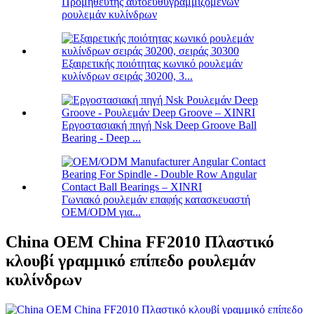
Προμηθευτής αυτοευθυγραμμιζόμενων
ρουλεμάν κυλίνδρων
Εξαιρετικής ποιότητας κωνικό ρουλεμάν
κυλίνδρων σειράς 30200, 3...
Εργοστασιακή πηγή Nsk Deep Groove Ball
Bearing - Deep ...
Γωνιακό ρουλεμάν επαφής κατασκευαστή
OEM/ODM για...
China OEM China FF2010 Πλαστικό
κλουβί γραμμικό επίπεδο ρουλεμάν
κυλίνδρων