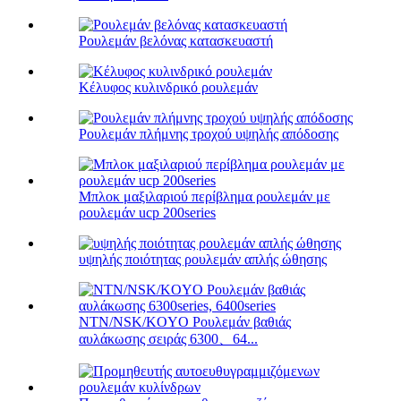
Ρουλεμάν βελόνας κατασκευαστή
Κέλυφος κυλινδρικό ρουλεμάν
Ρουλεμάν πλήμνης τροχού υψηλής απόδοσης
Μπλοκ μαξιλαριού περίβλημα ρουλεμάν με
ρουλεμάν ucp 200series
υψηλής ποιότητας ρουλεμάν απλής ώθησης
NTN/NSK/KOYO Ρουλεμάν βαθιάς
αυλάκωσης σειράς 6300、64...