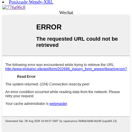
Ρουλεμάν Wendy-XRL
Wechat